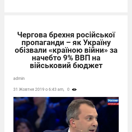
Чергова брехня російської
пропаганди – як Україну
обізвали «країною війни» за
начебто 9% ВВП на
військовий бюджет
admin
31 Жовтня 2019 о 6:43 am,
0