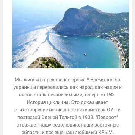
Мы живем в прекрасное время!!! Время, когда
украинцы переродились как народ, как нация и
вновь стали независимыми, теперь от РФ .
История циклична. Это доказывает
стихотворение написанное активисткой ОУН и
поэтессой Оленой Телигой в 1933. "Поворот"
отражает нашу революцию, наши восточные
области, и все еще наш любимый КРЫМ.