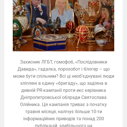
Захисник ЛГБТ, гомофоб, «Послідовники
Давида», гадалка, порохобот і блогер – що
може бути спільним? Всі ці необ’єднувані люди
зліплені в єдину «бригаду», що задіяна в
дивній PR-кампанії проти екс керівника
Дніпропетровської облради Святослава
Олійника. Ця кампанія триває з початку
травня місяця, налічує більше 10-ти
інформаційних приводів та понад 200
публікацій, здебільшого на