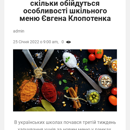
скільки обійдуться
особливості шкільного
меню Євгена Клопотенка
admin
25 Січня 2022 о 9:00 am,
0
В українських школах почався третій тиждень
харчування учнів за новим меню у рамках