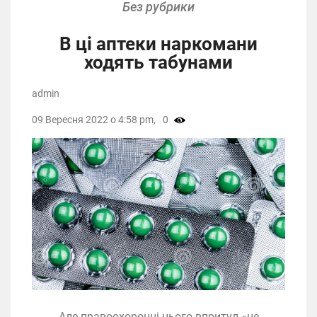
Без рубрики
В ці аптеки наркомани
ходять табунами
admin
09 Вересня 2022 о 4:58 pm,
0
Але правоохоронці цього впритул «не