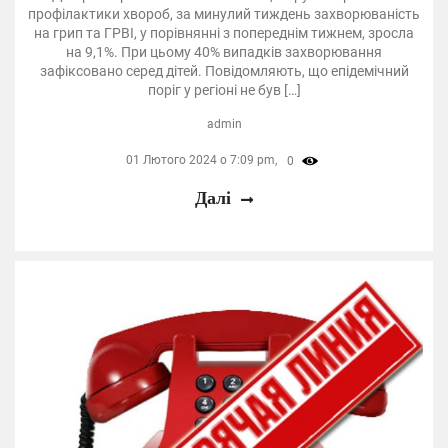
профілактики хвороб, за минулий тиждень захворюваність
на грип та ГРВІ, у порівнянні з попереднім тижнем, зросла
на 9,1%. При цьому 40% випадків захворювання
зафіксовано серед дітей. Повідомляють, що епідемічний
поріг у регіоні не був […]
admin
01 Лютого 2024 о 7:09 pm,
0
Далі