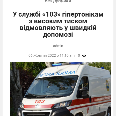
Без рубрики
У службі «103» гіпертонікам
з високим тиском
відмовляють у швидкій
допомозі
admin
06 Жовтня 2022 о 11:10 am,
0