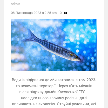
admin
08 Листопада 2023 о 9:25 am,
0
Води із підірваної дамби затопили літом 2023-
го величезні території. Через п’ять місяців
після підриву дамби Каховської ГЕС –
наслідки цього злочину росіян і далі
впливають на екологію. Отруйні речовини, які