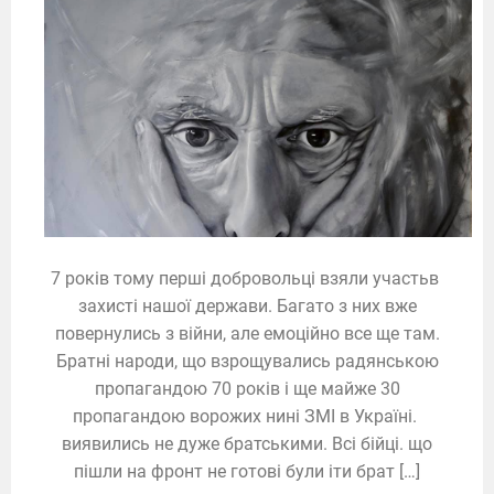
7 років тому перші добровольці взяли участьв
захисті нашої держави. Багато з них вже
повернулись з війни, але емоційно все ще там.
Братні народи, що взрощувались радянською
пропагандою 70 років і ще майже 30
пропагандою ворожих нині ЗМІ в Україні.
виявились не дуже братськими. Всі бійці. що
пішли на фронт не готові були іти брат […]