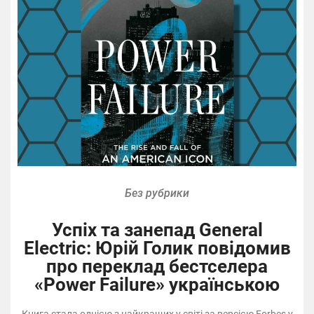
Без рубрики
Успіх та занепад General
Electric: Юрій Голик повідомив
про переклад бестселера
«Power Failure» українською
Книга стала однією з найкращих у світі за версією Forbes у