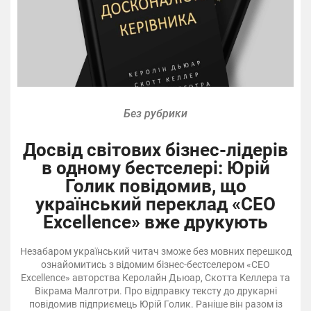
Без рубрики
Досвід світових бізнес-лідерів
в одному бестселері: Юрій
Голик повідомив, що
український переклад «CEO
Excellence» вже друкують
Незабаром український читач зможе без мовних перешкод
ознайомитись з відомим бізнес-бестселером «CEO
Excellence» авторства Керолайн Дьюар, Скотта Келлера та
Вікрама Малготри. Про відправку тексту до друкарні
повідомив підприємець Юрій Голик. Раніше він разом із