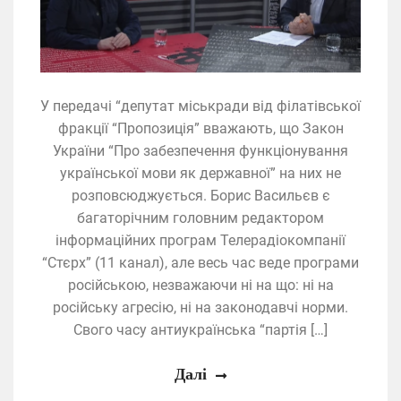
У передачі “депутат міськради від філатівської
фракції “Пропозиція” вважають, що Закон
України “Про забезпечення функціонування
української мови як державної” на них не
розповсюджується. Борис Васильєв є
багаторічним головним редактором
інформаційних програм Телерадіокомпанії
“Стєрх” (11 канал), але весь час веде програми
російською, незважаючи ні на що: ні на
російську агресію, ні на законодавчі норми.
Свого часу антиукраїнська “партія […]
Далі