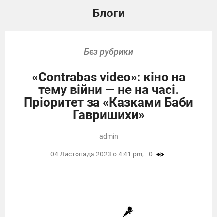
Блоги
Без рубрики
«Contrabas video»: кіно на
тему війни — не на часі.
Пріоритет за «Казками Баби
Гавришихи»
admin
04 Листопада 2023 о 4:41 pm,
0