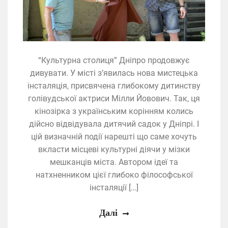
“Культурна столиця” Дніпро продовжує
дивувати. У місті з’явилась нова мистецька
інсталяція, присвячена глибокому дитинству
голівудської актриси Мілли Йовович. Так, ця
кінозірка з українським корінням колись
дійсно відвідувала дитячий садок у Дніпрі. І
цій визначній події нарешті що саме хочуть
вкласти місцеві культурні діячи у мізки
мешканців міста. Автором ідеї та
натхненником цієї глибоко філософської
інсталяції […]
Далі