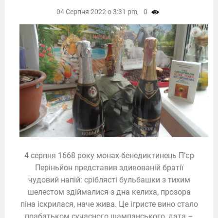
04 Серпня 2022 о 3:31 pm,
0
4 серпня 1668 року монах-бенедиктинець П’єр
Періньйон представив здивованій братії
чудовий напій: сріблясті бульбашки з тихим
шелестом здіймалися з дна келиха, прозора
піна іскрилася, наче жива. Це ігристе вино стало
прабатьком сучасного шампанського, дата –