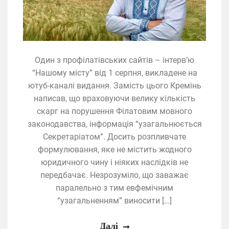
Один з профілатівських сайтів – інтерв’ю
“Нашому місту” від 1 серпня, викладене на
ютуб-каналі видання. Замість цього Кремінь
написав, що враховуючи велику кількість
скарг на порушення Філатовим мовного
законодавства, інформація “узагальнюється
Секретаріатом”. Досить розпливчате
формулювання, яке не містить жодного
юридичного чину і ніяких наслідків не
передбачає. Незрозуміло, що заважає
паралельно з тим евфемічним
“узагальненням” виносити […]
Далі