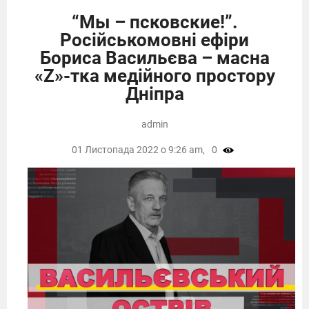
“Мы – псковские!”.
Російськомовні ефіри
Бориса Васильєва – масна
«Z»-тка медійного простору
Дніпра
admin
01 Листопада 2022 о 9:26 am,
0