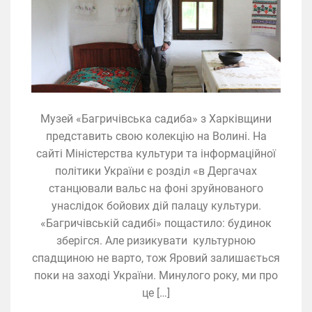
Музей «Багричівська садиба» з Харківщини
представить свою колекцію на Волині. На
сайті Міністерства культури та інформаційної
політики України є розділ «в Дергачах
станцювали вальс на фоні зруйнованого
унаслідок бойових дій палацу культури.
«Багричівській садибі» пощастило: будинок
зберігся. Але ризикувати культурною
спадщиною не варто, тож Яровий залишається
поки на заході України. Минулого року, ми про
це […]