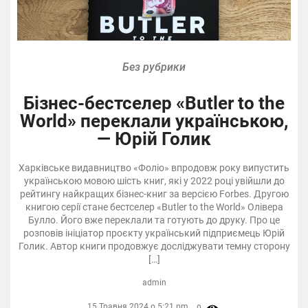
Без рубрики
Бізнес-бестселер «Butler to the
World» переклали українською,
— Юрій Голик
Харківське видавництво «Фоліо» впродовж року випустить
українською мовою шість книг, які у 2022 році увійшли до
рейтингу найкращих бізнес-книг за версією Forbes. Другою
книгою серії стане бестселер «Butler to the World» Олівера
Булло. Його вже переклали та готують до друку. Про це
розповів ініціатор проєкту український підприємець Юрій
Голик. Автор книги продовжує досліджувати темну сторону
[…]
admin
15 Травня 2024 о 5:21 pm,
0