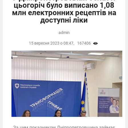
цьогоріч було виписано 1,08
млн електронних рецептів на
доступні ліки
admin
15 вересня 2023 о 08:47,
167406
За цим показником Дніпропетровщина займає