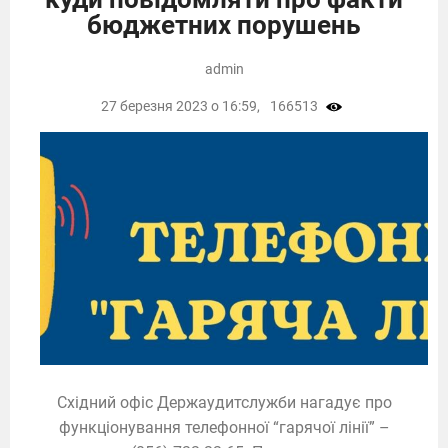
бюджетних порушень
admin
27 березня 2023 о 16:59,
166513
Східний офіс Держаудитслужби нагадує про
функціонування телефонної “гарячої лінії” –