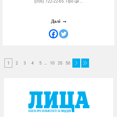
(056) 722-22-65. Про це ...
Далі
1
2
3
4
5
…
10
20
50