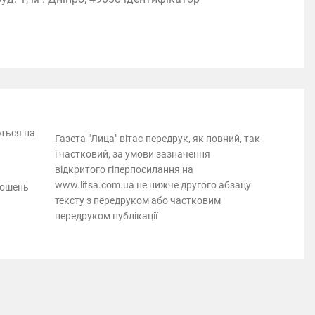
ються на
Газета "Лица" вітає передрук, як повний, так
і частковий, за умови зазначення
відкритого гіперпосилання на
www.litsa.com.ua не нижче другого абзацу
лошень
тексту з передруком або частковим
передруком публікації