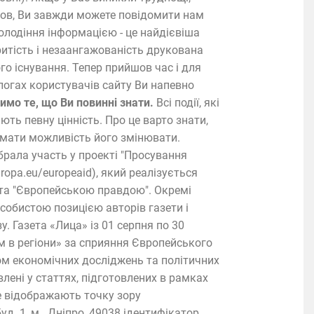
анов, Ви завжди можете повідомити нам
володіння інформацією - це найдієвіша
ритість і незаангажованість друкована
го існування. Тепер прийшов час і для
логах користувачів сайту Ви напевно
имо те, що Ви повинні знати.
Всі події, які
ть певну цінність. Про це варто знати,
і мати можливість його змінювати.
брала участь у проекті "Просування
ropa.eu/europeaid), який реалізується
 та "Європейською правдою". Окремі
особистою позицією авторів газети і
 Газета «Лица» із 01 серпня по 30
м в регіони» за сприяння Європейського
утом економічних досліджень та політичних
ені у статтях, підготовлених в рамках
е відображають точку зору
уд. 1, м . Дніпро, 49038 ідентифікатор