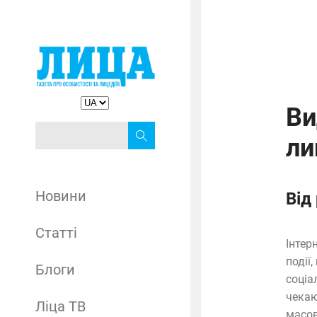
Ви
ли
Новини
Від
Статті
Інтер
події
Блоги
соціа
чекаю
Ліца ТВ
масов