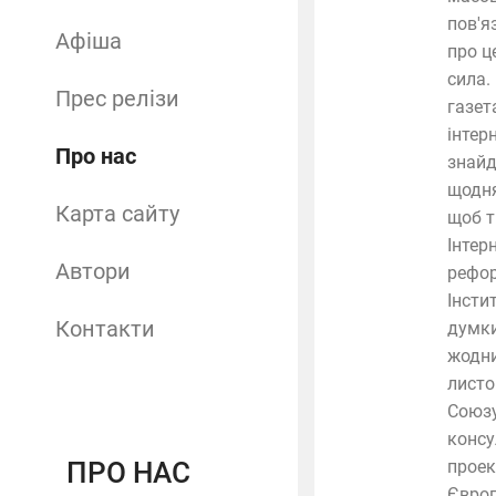
пов'я
Афіша
про ц
сила.
Прес релізи
газет
інтер
Про нас
знайд
щодня
Карта сайту
щоб т
Інтер
Автори
рефор
Інсти
Контакти
думки
жодни
листо
Союзу
консу
ПРО НАС
проек
Європ