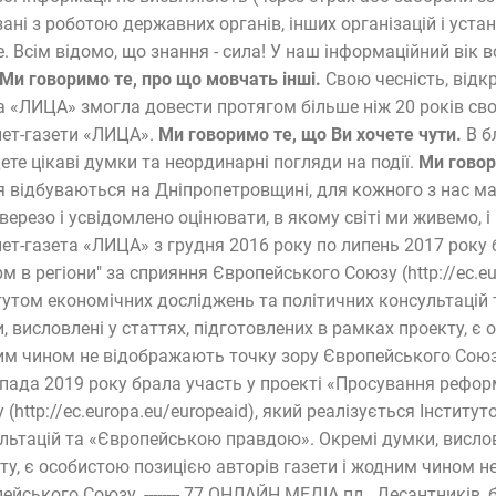
зані з роботою державних органів, інших організацій і уст
е. Всім відомо, що знання - сила! У наш інформаційний вік 
Ми говоримо те, про що мовчать інші.
Свою чесність, відк
а «ЛИЦА» змогла довести протягом більше ніж 20 років сво
нет-газети «ЛИЦА».
Ми говоримо те, що Ви хочете чути.
В б
ете цікаві думки та неординарні погляди на події.
Ми говор
 відбуваються на Дніпропетровщині, для кожного з нас маю
верезо і усвідомлено оцінювати, в якому світі ми живемо, 
нет-газета «ЛИЦА» з грудня 2016 року по липень 2017 року 
м в регіони" за сприяння Європейського Союзу (http://ec.eu
тутом економічних досліджень та політичних консультацій
, висловлені у статтях, підготовлених в рамках проекту, є 
м чином не відображають точку зору Європейського Союзу.
пада 2019 року брала участь у проекті «Просування рефор
 (http://ec.europa.eu/europeaid), який реалізується Інстит
льтацій та «Європейською правдою». Окремі думки, висловл
ту, є особистою позицією авторів газети і жодним чином н
ейського Союзу. -------- 77 ОНЛАЙН МЕДІА пл . Десантників, б