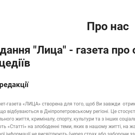
Про нас
дання "Лица" - газета про 
цедіїв
 редакції
нет-газета «ЛИЦА» створена для того, щоб Ви завжди отри
, що відбуваються в Дніпропетровському регіоні. Це стосуєт
льного життя, криміналу, спорту, культури та з інших соціа
ть «Статті» на злободенні теми, яких в нашому житті, на жал
ої інформації не висвітлюють (через страх або заборони зз