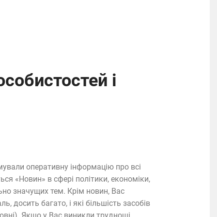
особистостей і
мували оперативну інформацію про всі
ься «Новин» в сфері політики, економіки,
льно значущих тем. Крім новин, Вас
ь, досить багато, і які більшість засобів
овні). Якщо у Вас виникли труднощі,