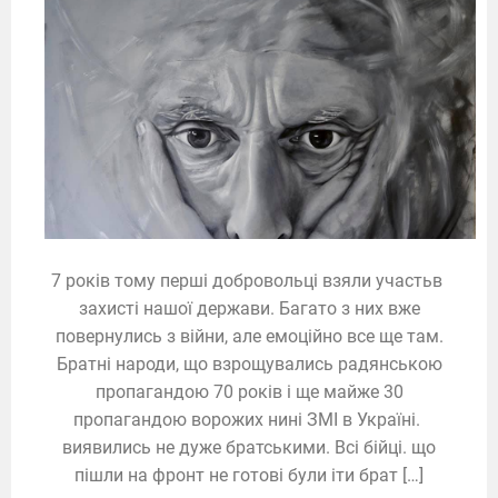
7 років тому перші добровольці взяли участьв
захисті нашої держави. Багато з них вже
повернулись з війни, але емоційно все ще там.
Братні народи, що взрощувались радянською
пропагандою 70 років і ще майже 30
пропагандою ворожих нині ЗМІ в Україні.
виявились не дуже братськими. Всі бійці. що
пішли на фронт не готові були іти брат […]