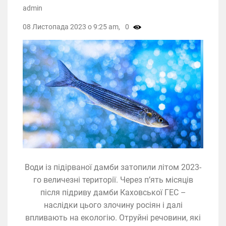
admin
08 Листопада 2023 о 9:25 am,
0
Води із підірваної дамби затопили літом 2023-
го величезні території. Через п’ять місяців
після підриву дамби Каховської ГЕС –
наслідки цього злочину росіян і далі
впливають на екологію. Отруйні речовини, які