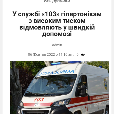
Без рубрики
У службі «103» гіпертонікам
з високим тиском
відмовляють у швидкій
допомозі
admin
06 Жовтня 2022 о 11:10 am,
0