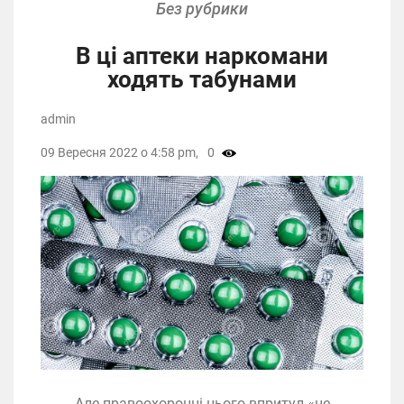
Без рубрики
В ці аптеки наркомани
ходять табунами
admin
09 Вересня 2022 о 4:58 pm,
0
Але правоохоронці цього впритул «не