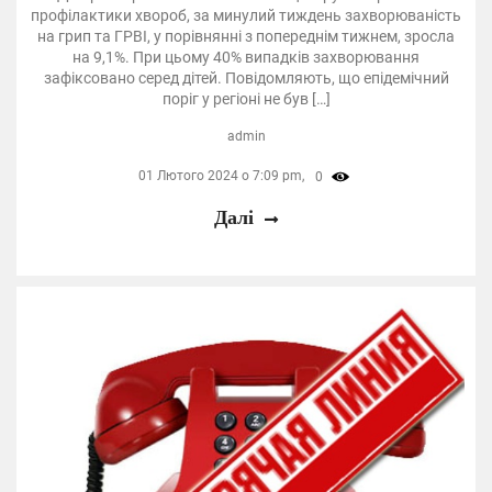
профілактики хвороб, за минулий тиждень захворюваність
на грип та ГРВІ, у порівнянні з попереднім тижнем, зросла
на 9,1%. При цьому 40% випадків захворювання
зафіксовано серед дітей. Повідомляють, що епідемічний
поріг у регіоні не був […]
admin
01 Лютого 2024 о 7:09 pm,
0
Далі