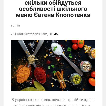
скільки обійдуться
особливості шкільного
меню Євгена Клопотенка
admin
25 Січня 2022 о 9:00 am,
0
В українських школах почався третій тиждень
харчування учнів за новим меню у рамках