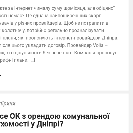
єте за Інтернет чималу суму щомісяця, але обіцяної
сті немає? Це одна із найпоширеніших скарг
увачів у різних провайдерів. Щоб не потрапити в
у колотнечу, потрібно ретельно проаналізувати
і плани, які пропонують інтернет-провайдери Дніпра.
після цього укладати договір. Провайдер Volia –
их, хто цінує якість без переплат. Компанія пропонує
арифні плани, […]
убрики
се ОК з орендою комунальної
хомості у Дніпрі?