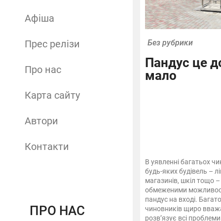
Афіша
Прес релізи
Без рубрики
Пандус це д
Про нас
мало
Карта сайту
Автори
Контакти
В уявленні багатьох чи
будь-яких будівель – лі
магазинів, шкіл тощо –
обмеженими можливост
пандус на вході. Багат
ПРО НАС
чиновників щиро вваж
розв’язує всі проблеми.