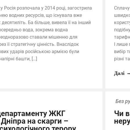
яку Росія розпочала у 2014 році, загострила
Сплачу
чею водних ресурсів, що існувала вже
швидко
десятиліть. Ба більше, вивела її на інший
корист
посередньо вода, зокрема водна
подібн
неодноразово ставали мішенню для
тарифн
ез її стратегічну цінність. Внаслідок
І лише 
кових ударів російською армією були
вибір т
апірні башти, […]
різні т
Далі
Без р
 департаменту ЖКГ
Чи в
Дніпра на скарги –
неру
сихологічного терору