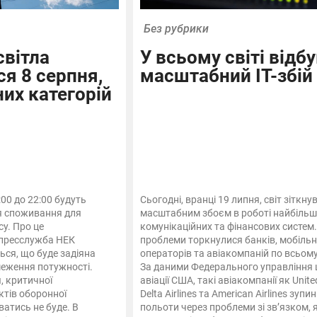
Без рубрики
вітла
У всьому світі відб
я 8 серпня,
масштабний ІТ-збій
них категорій
:00 до 22:00 будуть
Сьогодні, вранці 19 липня, світ зіткнув
я споживання для
масштабним збоєм в роботі найбільш
су. Про це
комунікаційних та фінансових систем
 пресслужба НЕК
проблеми торкнулися банків, мобіль
ься, що буде задіяна
операторів та авіакомпаній по всьому
меження потужності.
За даними Федерального управління 
, критичної
авіації США, такі авіакомпанії як United
ктів оборонної
Delta Airlines та American Airlines зупи
атись не буде. В
польоти через проблеми зі зв’язком, я