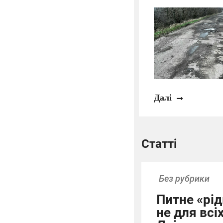
Далі
Статті
Без рубрики
Питне «рід
не для всі