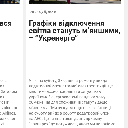
Без рубрики
увся
Графіки відключення
світла стануть м’якшими,
– “Укренерго”
ся з
У ніч на суботу, 8 червня, з ремонту вийде
их
додатковий блок атомної електростанції. Це
. Загалом
має тимчасово покращити ситуацію в
них
українській енергосистемі, завдяки чому
 світі.
обмеження для споживачів стануть дещо
цивільної
м’якшими. “Ми очікуємо, що в ніч з п’ятниці
 Airlines,
на суботу вийде в роботу додатковий блок
нили свої
на АЕС. Це на два тижні дасть приємну
кі
“приварку” до потужності, якою ми володіємо