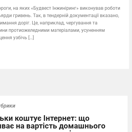
роги, на яких «Будвест Інжиніринг» виконував роботи
ьярди гривень. Так, в тендерній документації вказано,
имання доріг. Це, наприклад, чергування та
стини протиожеледними матеріалами, усуненням
ення узбічь […]
убрики
ьки коштує Інтернет: що
иває на вартість домашнього