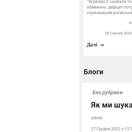
“Укренерго” назвали т
обмежень: дефіцит поту
спричинений російськи
a
08 Серпня 2024 
Далі
Блоги
Без рубрики
Як ми шука
admin
27 Грудня 2022 о 12: