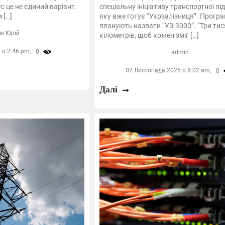
ус це не єдиний варіант.
спеціальну ініціативу транспортної пі
 […]
яку вже готує “Укрзалізниця”. Прогр
планують назвати “УЗ-3000”. “Три тис
ик Юрій
кілометрів, щоб кожен зміг […]
 о 2:46 pm,
0
admin
02 Листопада 2025 о 8:02 am,
0
Далі