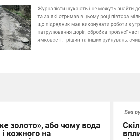
Журналісти шукають і не можуть знайти до
та за які отримав в цьому році півтора міл
що підрядник має виконувати роботи з утр
патрулювання доріг, обробка проїзної ча
ямковості, тріщин та інших руйнувань, очищ
Без р
ке золото», або чому вода
Скіл
х і кожного на
впл