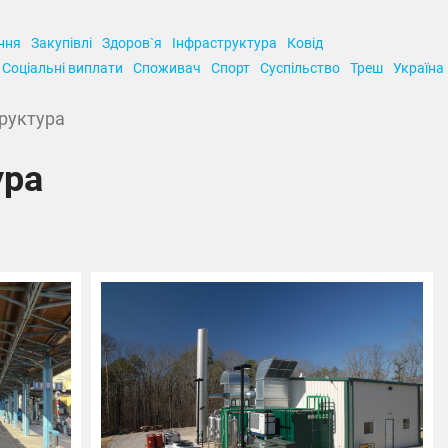
ння
Закупівлі
Здоров`я
Інфраструктура
Ковід
Соціальні виплати
Споживач
Спорт
Суспільство
Треш
Україна
руктура
ура