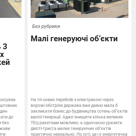
Без рубрики
Малі генеруючі об’єкти
 3
х
жей
онсував
На тлі нових перебоїв з електрикою через
оштовних
ворожі обстріли держава вже давно мала б
адян
закликати бізнес до будівництва сотень об’єктів
хати до
малої генерації. Адже знищити кілька великих
и без
ТЕЦ ракетами можливо, а одночасно уразити
ржави
двісті-триста малих генеруючих об’єктів
ити
практично нереально. По суті, це і є енергетична