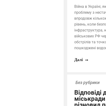
Війна в Україні, 
проблему з неста
впродовж кількох 
рівень, коли без
інфраструктура, 
військових РФ чер
обстрілів та точ
пошкоджені водон
Далі
Без рубрики
Відповіді
міськради 
різновид п