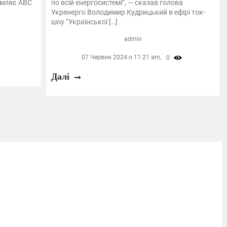
омляє ABC
по всій енергосистемі”, — сказав голова
Укренерго Володимир Кудрицький в ефірі ток-
шоу “Української […]
admin
07 Червня 2024 о 11:21 am,
0
Далі