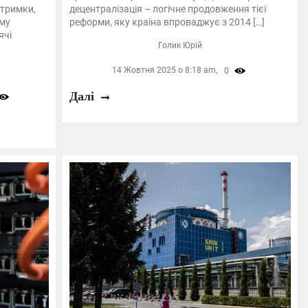
дтримки,
децентралізація – логічне продовження тієї
аму
реформи, яку країна впроваджує з 2014 […]
ячі
Голик Юрій
14 Жовтня 2025 о 8:18 am,
0
Далі