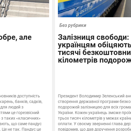
Без рубрики
обре, але
Залізниця свободи:
українцям обіцяють
тисячі безкоштовни
кілометрів подоро
новників доступність
Президент Володимир Зеленський ан
карень, банків, садків,
створення державної програми безк
 для людей з
подорожей залізницею для всіх гром
ями це горезвісний
України. Кожен українець зможе прої
о з таких «класичних»
трьох тисяч кілометрів у межах країн
ають, що саме пандус
оплати. У своєму зверненні глава де
 Це не так. Пандус це
повідомив, що дав доручення розроб