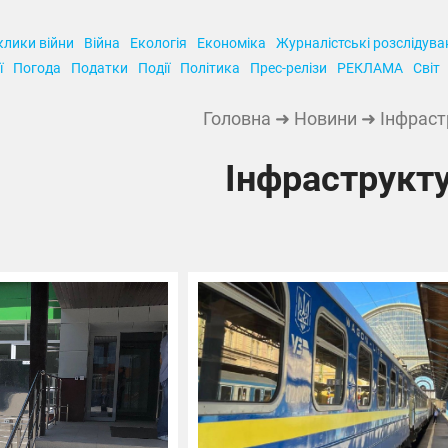
клики війни
Війна
Екологія
Економіка
Журналістські розслідува
ї
Погода
Податки
Події
Політика
Прес-релізи
РЕКЛАМА
Світ
Головна
➜
Новини
➜ Інфраст
Інфраструкт