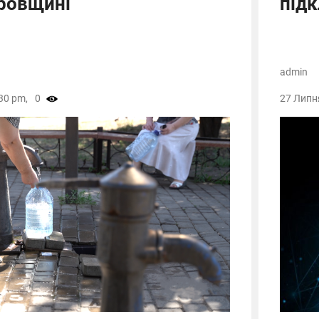
ровщині
під
admin
30 pm,
0
27 Липн