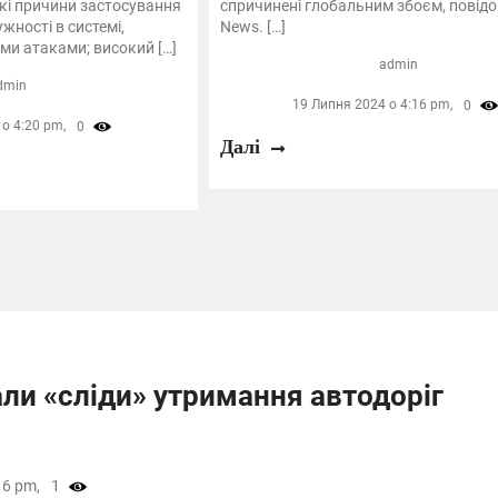
акі причини застосування
спричинені глобальним збоєм, повід
жності в системі,
News. […]
ми атаками; високий […]
admin
dmin
19 Липня 2024 о 4:16 pm,
0
о 4:20 pm,
0
Далі
ли «сліди» утримання автодоріг
16 pm,
1