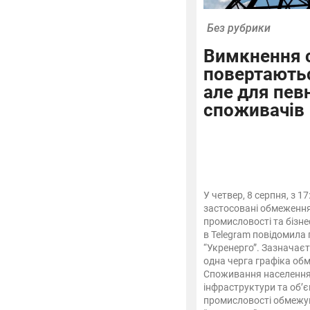
Без рубрики
Вимкнення с
повертаютьс
але для пев
споживачів
У четвер, 8 серпня, з 17
застосовані обмеженн
промисловості та бізне
в Telegram повідомила
“Укренерго”. Зазначаєт
одна черга графіка об
Споживання населення
інфраструктури та об’є
промисловості обмежув