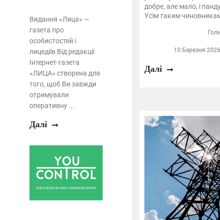
добре, але мало, і панд
Усім таким чиновникам
Видання «Лица» —
газета про
Гол
особистостей і
10 Березня 2026
лицедіїв Від редакції
Інтернет-газета
Далі
«ЛИЦА» створена для
того, щоб Ви завжди
отримували
оперативну ...
Далі