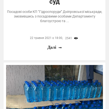
суд
Посадові особи КП “Гідроспоруди” Дніпровської міськради,
змовившись з посадовими особами Департаменту
благоустрою та ...
22 травня 2021 о 18:00,
2541
Далі