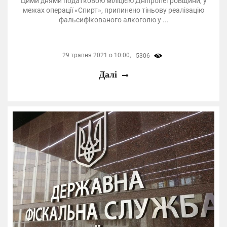
Цими днями податковою міліцією Дніпропетровщини, у
межах операції «Спирт», припинено тіньову реалізацію
фальсифікованого алкоголю у ...
29 травня 2021 о 10:00,
5306
Далі