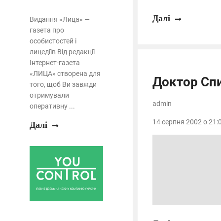
Далі
Видання «Лица» —
газета про
особистостей і
лицедіїв Від редакції
Інтернет-газета
«ЛИЦА» створена для
Доктор Сп
того, щоб Ви завжди
отримували
admin
оперативну ...
14 серпня 2002 о 21:0
Далі