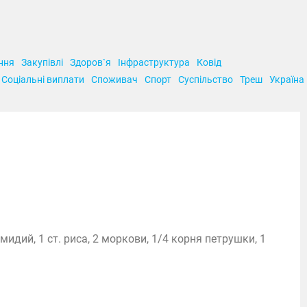
ння
Закупівлі
Здоров`я
Інфраструктура
Ковід
Соціальні виплати
Споживач
Спорт
Суспільство
Треш
Україна
идий, 1 ст. риса, 2 моркови, 1/4 корня петрушки, 1