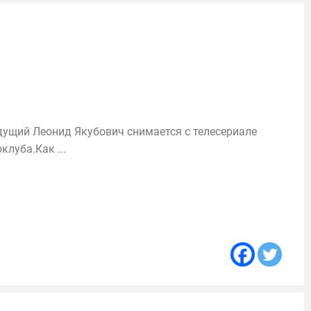
дущий Леонид Якубович снимается с телесериале
луба.Как ...