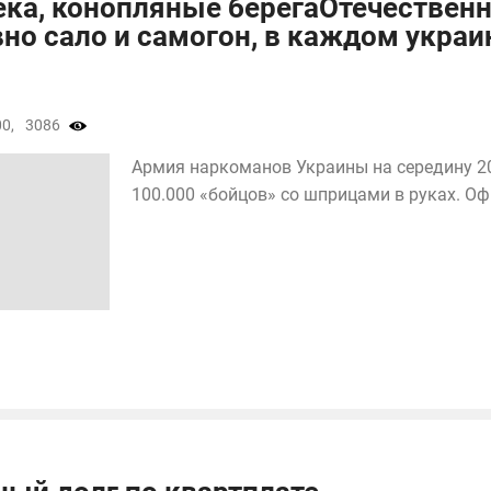
ека, конопляные берегаОтечествен
вно сало и самогон, в каждом укра
0,
3086
Армия наркоманов Украины на середину 2
100.000 «бойцов» со шприцами в руках. Офи