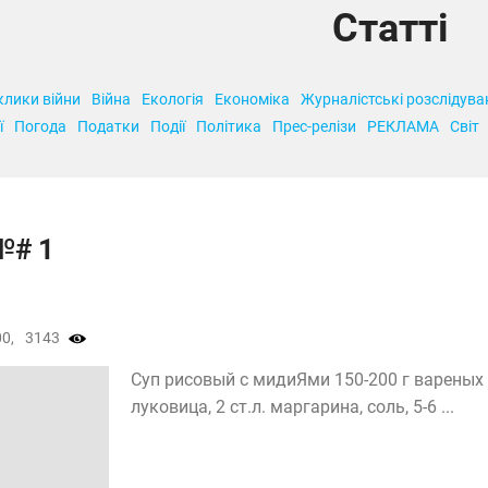
Статті
клики війни
Війна
Екологія
Економіка
Журналістські розслідува
ї
Погода
Податки
Події
Політика
Прес-релізи
РЕКЛАМА
Світ
№# 1
0,
3143
Суп рисовый с мидиЯми 150-200 г вареных м
луковица, 2 ст.л. маргарина, соль, 5-6 ...