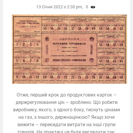
13 Січня 2022 о 2:30 pm,
0
Отже, перший крок до продуктових карток –
держрегулювання цін – зроблено. Що робити
виробнику, якого, з одного боку, тиснуть цінами
на газ, з іншого, держнацінкою? Якщо хоче
вижити – перекидати витрати на інші групи
товарів. На практиці це буде виглядати так: