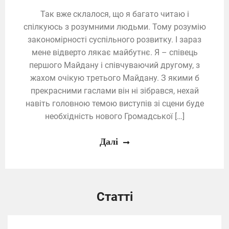
Так вже склалося, що я багато читаю і
спілкуюсь з розумними людьми. Тому розумію
закономірності суспільного розвитку. І зараз
мене відверто лякає майбутнє. Я – співець
першого Майдану і співчуваючий другому, з
жахом очікую третього Майдану. З якими б
прекрасними гаслами він ні зібрався, нехай
навіть головною темою виступів зі сцени буде
необхідність нового Громадської […]
Далі
Статті