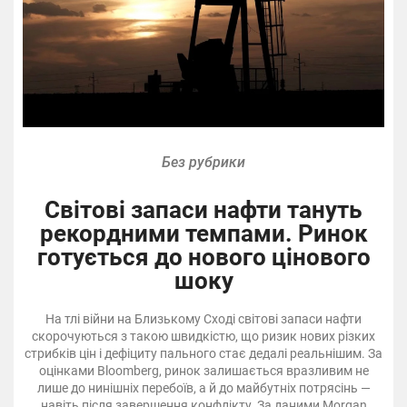
Без рубрики
Світові запаси нафти тануть
рекордними темпами. Ринок
готується до нового цінового
шоку
На тлі війни на Близькому Сході світові запаси нафти
скорочуються з такою швидкістю, що ризик нових різких
стрибків цін і дефіциту пального стає дедалі реальнішим. За
оцінками Bloomberg, ринок залишається вразливим не
лише до нинішніх перебоїв, а й до майбутніх потрясінь —
навіть після завершення конфлікту. За даними Morgan