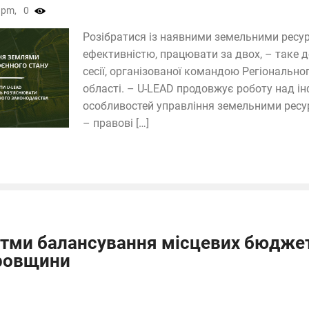
 pm,
0
Розібратися із наявними земельними ресу
ефективністю, працювати за двох, – таке
сесії, організованої командою Регіонально
області. – U-LEAD продовжує роботу над 
особливостей управління земельними ресур
– правові […]
тми балансування місцевих бюджет
ровщини