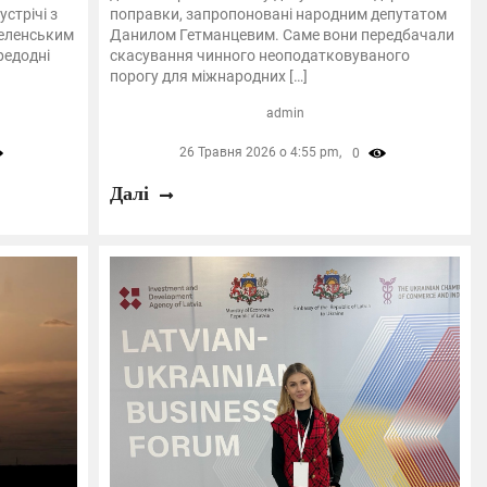
устрічі з
поправки, запропоновані народним депутатом
еленським
Данилом Гетманцевим. Саме вони передбачали
редодні
скасування чинного неоподатковуваного
порогу для міжнародних […]
admin
26 Травня 2026 о 4:55 pm,
0
Далі