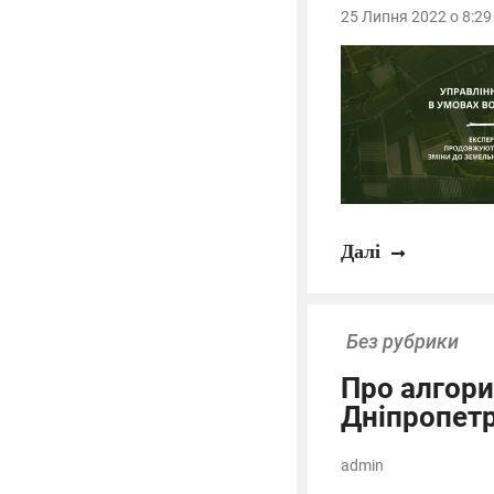
25 Липня 2022 о 8:29
Далі
Без рубрики
Про алгори
Дніпропет
admin