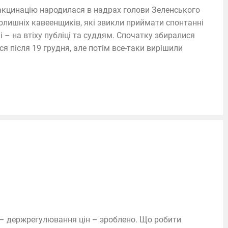
 вакцинацію народилася в надрах голови Зеленського
олишніх кавеенщиків, які звикли приймати спонтанні
 – на втіху публіці та суддям. Спочатку збиралися
я після 19 грудня, але потім все-таки вирішили
 – держрегулювання цін – зроблено. Що робити