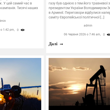
к. У цей самий час в
газу був однією з тем його травневої з
 кампанія. Тисячі наших
президентом України Володимиром З
в Арменії. Переговори відбулися напе
саміту Європейської політичної […]
dmin
admin
о 1:42 pm,
0
06 Червня 2026 о 7:46 am,
0
Далі