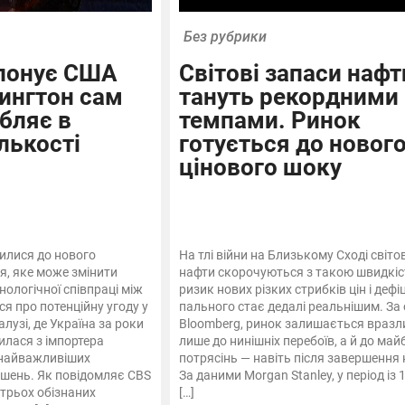
Без рубрики
опонує США
Світові запаси нафт
шингтон сам
тануть рекордними
обляє в
темпами. Ринок
лькості
готується до новог
цінового шоку
илися до нового
На тлі війни на Близькому Сході світо
, яке може змінити
нафти скорочуються з такою швидкіс
нологічної співпраці між
ризик нових різких стрибків цін і дефі
я про потенційну угоду у
пального стає дедалі реальнішим. За
алузі, де Україна за роки
Bloomberg, ринок залишається вразл
илася з імпортера
лише до нинішніх перебоїв, а й до май
з найважливіших
потрясінь — навіть після завершення 
ішень. Як повідомляє CBS
За даними Morgan Stanley, у період із 
 трьох обізнаних
[…]