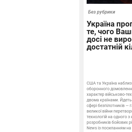
Без рубрики
Україна пр
те, чого Ва
досі не вир
достатній кі
США та Україна наблиз
оборонного домовлення
характер військово-тех
двома країнами. Йдетьс
сфері безпілотників — г
великої війни перетвор
технологій на одного 
розробників бойових р
News із посиланням на