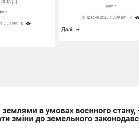
 США […]
admin
dmin
10 Травня 2026 о 3:09 pm,
0
о 5:53 pm,
0
Далі
 землями в умовах воєнного стану,
ти зміни до земельного законодав