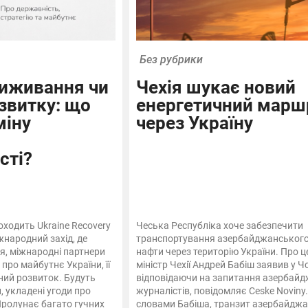
Без рубрики
виживання чи
Чехія шукає новий
озвитку: що
енергетичний марш
міну
через Україну
сті?
оходить Ukraine Recovery
Чеська Республіка хоче забезпечити
жнародний захід, де
транспортування азербайджанського 
ня, міжнародні партнери
нафти через територію України. Про ц
про майбутнє України, її
міністр Чехії Андрей Бабіш заявив у Чо
ний розвиток. Будуть
відповідаючи на запитання азербай
 укладені угоди про
журналістів, повідомляє Ceske Noviny.
ролунає багато гучних
словами Бабіша, транзит азербайдж