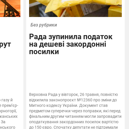
Без рубрики
Рада зупинила податок
рут
на дешеві закордонні
посилки
Верховна Рада у вівторок, 26 травня, повністю
газу й
відхилила законопроєкт №12360 про зміни до
е прем’єр-
Митного кодексу України. Документ став
рногорії,
предметом суперечки через поправки, які перед
джанських
фінальним другим читанням могли запровадити
 За
оподаткування закордонних посилок вартістю
анського
до 150 євро. Спочатку депутати не підтримали