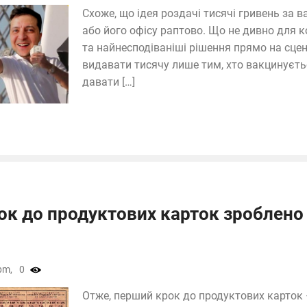
Схоже, що ідея роздачі тисячі гривень за
або його офісу раптово. Що не дивно для к
та найнесподіваніші рішення прямо на сцені
видавати тисячу лише тим, хто вакцинуєтьс
давати […]
к до продуктових карток зроблено
pm,
0
Отже, перший крок до продуктових карток