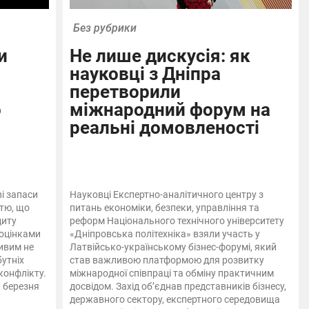
Без рубрики
и
Не лише дискусія: як
науковці з Дніпра
перетворили
о
міжнародний форум на
реальні домовленості
ві запаси
Науковці Експертно-аналітичного центру з
тю, що
питань економіки, безпеки, управління та
циту
реформ Національного технічного університету
 оцінками
«Дніпровська політехніка» взяли участь у
ивим не
Латвійсько-українському бізнес-форумі, який
бутніх
став важливою платформою для розвитку
конфлікту.
міжнародної співпраці та обміну практичним
1 березня
досвідом. Захід об’єднав представників бізнесу,
державного сектору, експертного середовища