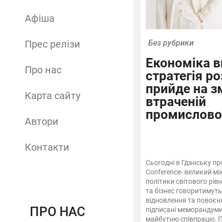
Афіша
Прес релізи
Без рубрики
Економіка 
Про нас
стратегія р
прийде на з
Карта сайту
втраченій
промислово
Автори
Контакти
Сьогодні в Гданську пр
Conference- великий мі
політики світового рів
та бізнес говоритимуть 
відновлення та повоєн
ПРО НАС
підписані меморандуми,
майбутню співпрацю. П