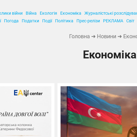
клики війни
Війна
Екологія
Економіка
Журналістські розслідува
ї
Погода
Податки
Події
Політика
Прес-релізи
РЕКЛАМА
Світ
Головна
➜
Новини
➜ Екон
Економіка