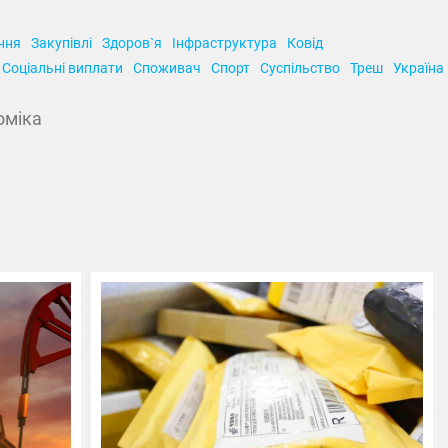
ння
Закупівлі
Здоров`я
Інфраструктура
Ковід
Соціальні виплати
Споживач
Спорт
Суспільство
Треш
Україна
оміка