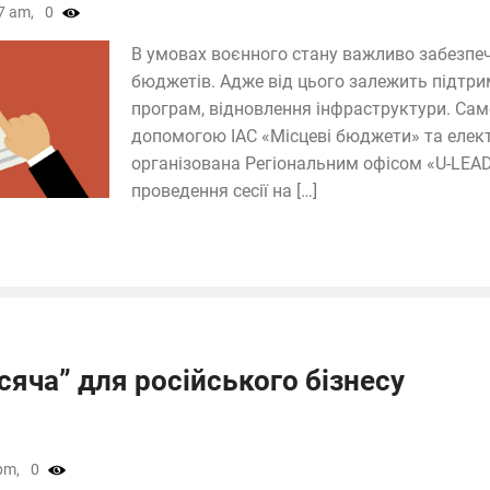
7 am,
0
В умовах воєнного стану важливо забезпе
бюджетів. Адже від цього залежить підтри
програм, відновлення інфраструктури. Са
допомогою ІАС «Місцеві бюджети» та елект
організована Регіональним офісом «U-LEAD
проведення сесії на […]
сяча” для російського бізнесу
pm,
0