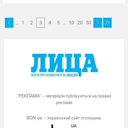
…
1
2
3
4
5
…
10
20
50
"РЕКЛАМА"
— матеріали публікуються на правах
реклами
BON.ua
— Український сайт оголошень