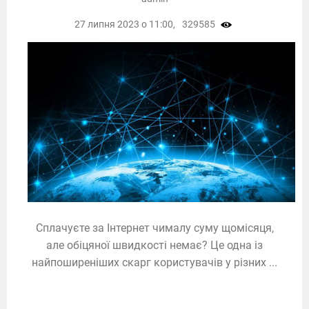
27 липня 2023 о 11:00,
329585
Сплачуєте за Інтернет чималу суму щомісяця,
але обіцяної швидкості немає? Це одна із
найпоширеніших скарг користувачів у різних ...