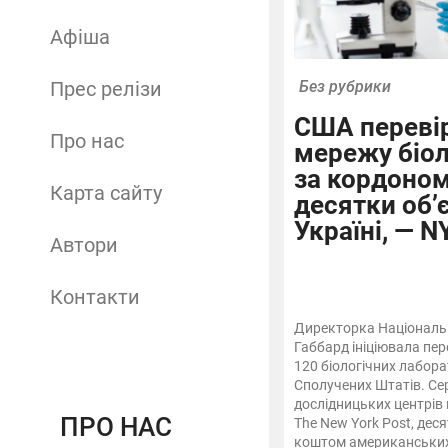
Афіша
Прес релізи
Без рубрики
США переві
Про нас
мережу біол
за кордоном
Карта сайту
десятки об’є
Україні, — N
Автори
Контакти
Директорка Національн
Габбард ініціювала пер
120 біологічних лабор
Сполучених Штатів. Се
дослідницьких центрів в
ПРО НАС
The New York Post, дес
коштом американських 