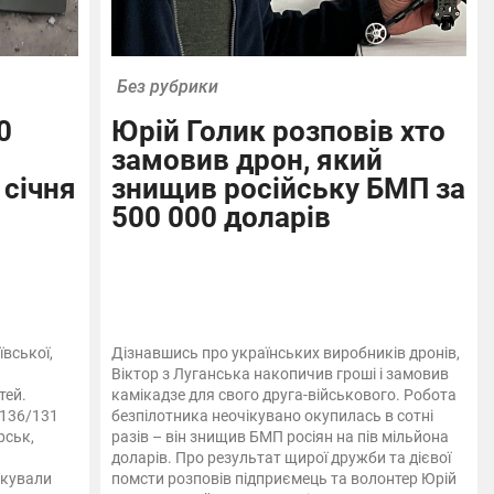
Без рубрики
0
Юрій Голик розповів хто
замовив дрон, який
 січня
знищив російську БМП за
500 000 доларів
вської,
Дізнавшись про українських виробників дронів,
Віктор з Луганська накопичив гроші і замовив
тей.
камікадзе для свого друга-військового. Робота
-136/131
безпілотника неочікувано окупилась в сотні
рськ,
разів – він знищив БМП росіян на пів мільйона
доларів. Про результат щирої дружби та дієвої
акували
помсти розповів підприємець та волонтер Юрій