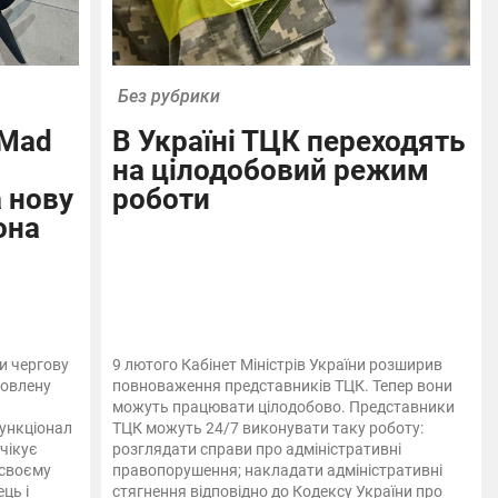
Без рубрики
 Mad
В Україні ТЦК переходять
на цілодобовий режим
 нову
роботи
она
и чергову
9 лютого Кабінет Міністрів України розширив
новлену
повноваження представників ТЦК. Тепер вони
можуть працювати цілодобово. Представники
функціонал
ТЦК можуть 24/7 виконувати таку роботу:
чікує
розглядати справи про адміністративні
 своєму
правопорушення; накладати адміністративні
ць і
стягнення відповідно до Кодексу України про