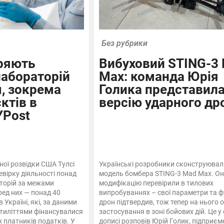
Без рубрики
ряють
Вибуховий STING-3
абораторій
Max: команда Юрія
, зокрема
Голика представила
ктів в
версію ударного др
YPost
ої розвідки США Тулсі
Українські розробники сконструювал
евірку діяльності понад
модель бомбера STING-3 Mad Max. О
аторій за межами
модифікацію перевірили в тилових
ред них — понад 40
випробуваннях – свої параметри та 
 Україні, які, за даними
дрон підтвердив, тож тепер на нього о
ятиліттями фінансувалися
застосування в зоні бойових дій. Це у
платників податків. У
дописі розповів Юрій Голик, підприєме