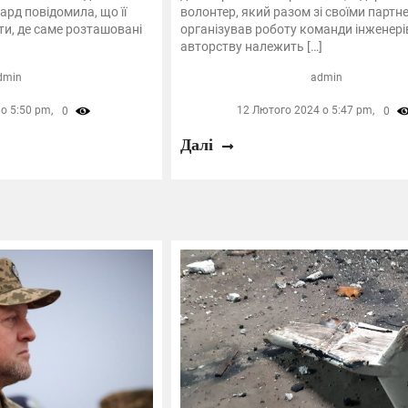
ард повідомила, що її
волонтер, який разом зі своїми партне
и, де саме розташовані
організував роботу команди інженерів
авторству належить […]
dmin
admin
о 5:50 pm,
12 Лютого 2024 о 5:47 pm,
0
0
Далі