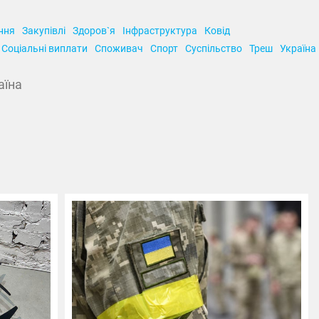
ння
Закупівлі
Здоров`я
Інфраструктура
Ковід
Соціальні виплати
Споживач
Спорт
Суспільство
Треш
Україна
аїна