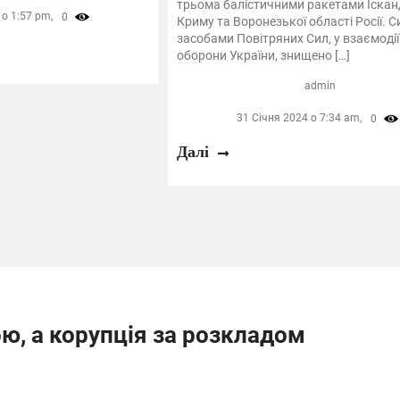
трьома балістичними ракетами Іскан
о 1:57 pm,
0
Криму та Воронезької області Росії. 
засобами Повітряних Сил, у взаємодії
оборони України, знищено […]
admin
31 Січня 2024 о 7:34 am,
0
Далі
ою, а корупція за розкладом