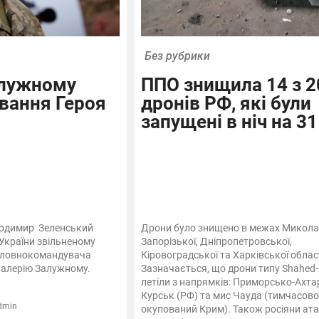
Без рубрики
алужному
ППО знищила 14 з 2
вання Героя
дронів РФ, які були
запущені в ніч на 31
лодимир Зеленський
Дрони було знищено в межах Миколаї
 України звільненому
Запорізької, Дніпропетровської,
Головнокомандувача
Кіровоградської та Харківської облас
Валерію Залужному.
Зазначається, що дрони типу Shahed
летіли з напрямків: Приморсько-Ахта
Курськ (РФ) та мис Чауда (тимчасово
dmin
окупований Крим). Також росіяни ат