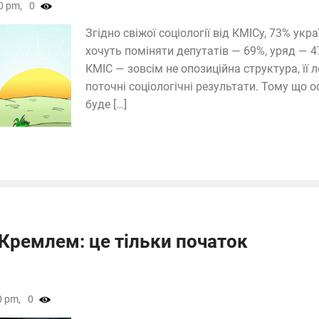
0 pm,
0
Згідно свіжої соціології від КМІСу, 73% ук
хочуть поміняти депутатів — 69%, уряд — 4
КМІС — зовсім не опозиційна структура, її 
поточні соціологічні результати. Тому що 
буде […]
Кремлем: це тільки початок
0 pm,
0