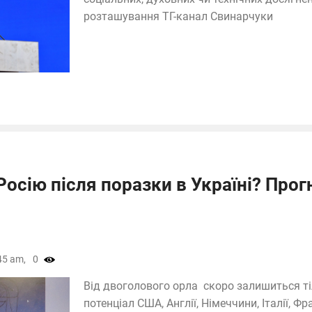
розташування ТГ-канал Свинарчуки
Росію після поразки в Україні? Прог
45 am,
0
Від двоголового орла скоро залишиться тіль
потенціал США, Англії, Німеччини, Італії, Фра