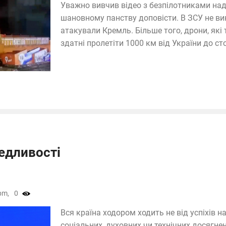
Уважно вивчив відео з безпілотниками над 
шановному панству доповісти. В ЗСУ не вик
атакували Кремль. Більше того, дрони, які 
здатні пролетіти 1000 км від України до сто
едливості
pm,
0
Вся країна ходором ходить не від успіхів на 
соціальних, духовних чи технічних досягне