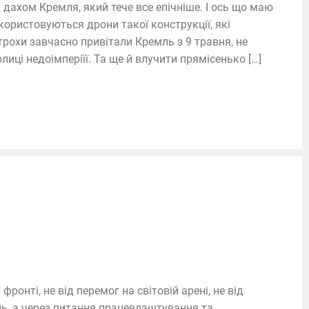
дахом Кремля, який тече все епічніше. І ось що маю
ористовуються дрони такої конструкції, які
трохи завчасно привітали Кремль з 9 травня, не
лиці недоімперіїї. Та ще й влучити прямісенько […]
фронті, не від перемог на світовій арені, не від
нь, а через питання працевлаштування та