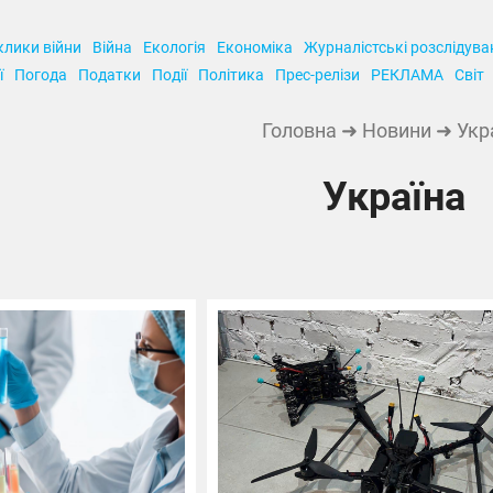
клики війни
Війна
Екологія
Економіка
Журналістські розслідува
ї
Погода
Податки
Події
Політика
Прес-релізи
РЕКЛАМА
Світ
Головна
➜
Новини
➜ Укр
Україна