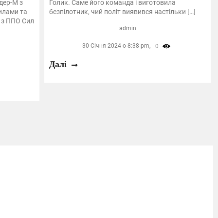
дер-М з
Голик. Саме його команда і виготовила
Силами та
безпілотник, чий політ виявився настільки […]
 з ППО Сил
admin
30 Січня 2024 о 8:38 pm,
0
Далі