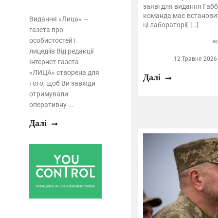
заяві для видання Габб
команда має встановит
Видання «Лица» —
ці лабораторії, […]
газета про
особистостей і
a
лицедіїв Від редакції
12 Травня 2026 
Інтернет-газета
«ЛИЦА» створена для
Далі
того, щоб Ви завжди
отримували
оперативну ...
Далі