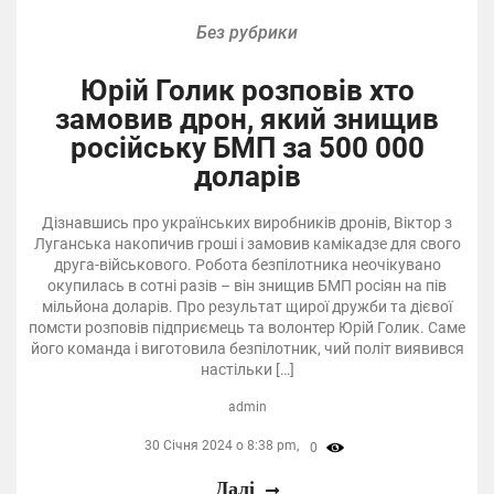
Без рубрики
Юрій Голик розповів хто
замовив дрон, який знищив
російську БМП за 500 000
доларів
Дізнавшись про українських виробників дронів, Віктор з
Луганська накопичив гроші і замовив камікадзе для свого
друга-військового. Робота безпілотника неочікувано
окупилась в сотні разів – він знищив БМП росіян на пів
мільйона доларів. Про результат щирої дружби та дієвої
помсти розповів підприємець та волонтер Юрій Голик. Саме
його команда і виготовила безпілотник, чий політ виявився
настільки […]
admin
30 Січня 2024 о 8:38 pm,
0
Далі