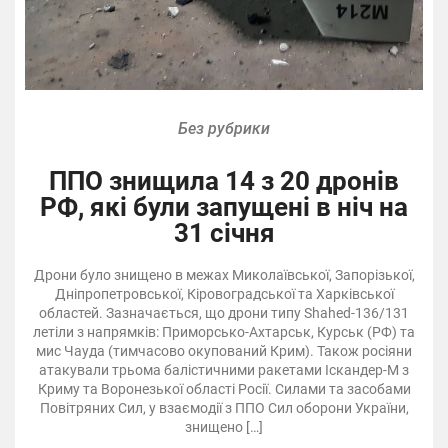
Без рубрики
ППО знищила 14 з 20 дронів
РФ, які були запущені в ніч на
31 січня
Дрони було знищено в межах Миколаївської, Запорізької,
Дніпропетровської, Кіровоградської та Харківської
областей. Зазначається, що дрони типу Shahed-136/131
летіли з напрямків: Приморсько-Ахтарськ, Курськ (РФ) та
мис Чауда (тимчасово окупований Крим). Також росіяни
атакували трьома балістичними ракетами Іскандер-М з
Криму та Воронезької області Росії. Силами та засобами
Повітряних Сил, у взаємодії з ППО Сил оборони України,
знищено […]