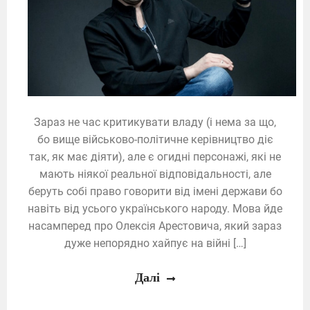
Зараз не час критикувати владу (і нема за що,
бо вище військово-політичне керівництво діє
так, як має діяти), але є огидні персонажі, які не
мають ніякої реальної відповідальності, але
беруть собі право говорити від імені держави бо
навіть від усього українського народу. Мова йде
насамперед про Олексія Арестовича, який зараз
дуже непорядно хайпує на війні […]
Далі