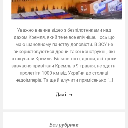
Уважно вивчив відео з безпілотниками над
дахом Кремля, який тече все епічніше. І ось що
маю шановному панству доповісти. В ЗСУ не
використовуються дрони такої конструкції, які
атакували Кремль. Більше того, дрони, які трохи
завчасно привітали Кремль з 9 травня, не здатні
пролетіти 1000 км від України до столиці
недоімперіїї. Та ще й влучити прямісенько […]
Далі
Без рубрики