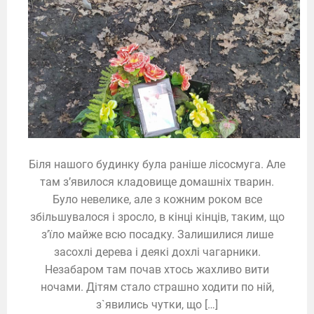
Біля нашого будинку була раніше лісосмуга. Але
там з’явилося кладовище домашніх тварин.
Було невелике, але з кожним роком все
збільшувалося і зросло, в кінці кінців, таким, що
з’їло майже всю посадку. Залишилися лише
засохлі дерева і деякі дохлі чагарники.
Незабаром там почав хтось жахливо вити
ночами. Дітям стало страшно ходити по ній,
з`явились чутки, що […]