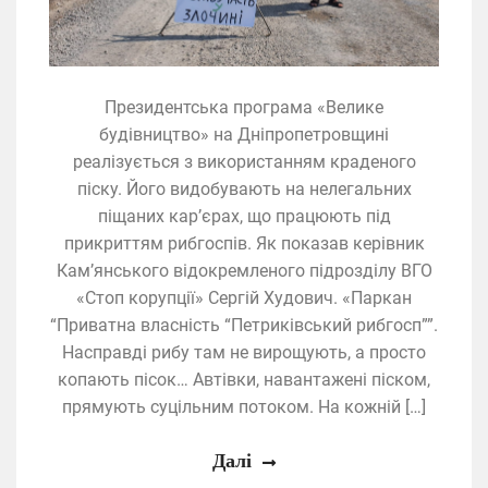
Президентська програма «Велике
будівництво» на Дніпропетровщині
реалізується з використанням краденого
піску. Його видобувають на нелегальних
піщаних кар’єрах, що працюють під
прикриттям рибгоспів. Як показав керівник
Кам’янського відокремленого підрозділу ВГО
«Стоп корупції» Сергій Худович. «Паркан
“Приватна власність “Петриківський рибгосп””.
Насправді рибу там не вирощують, а просто
копають пісок… Автівки, навантажені піском,
прямують суцільним потоком. На кожній […]
Далі