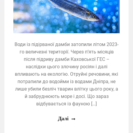
Води із підірваної дамби затопили літом 2023-
го величезні території. Через п’ять місяців
після підриву дамби Каховської ГЕС –
наслідки цього злочину росіян і далі
впливають на екологію. Отруйні речовини, які
потрапили до водойми із водами Дніпра, не
лише убили безліч тварин влітку цього року, а
й забруднюють море і досі. Що зараз
відбувається із фауною […]
Далі