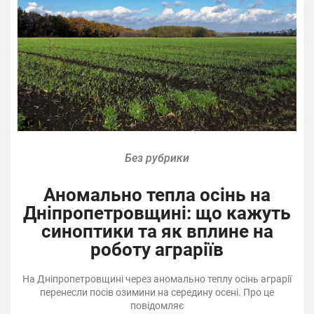
Без рубрики
Аномально тепла осінь на
Дніпропетровщині: що кажуть
синоптики та як вплине на
роботу аграріїв
На Дніпропетровщині через аномально теплу осінь аграрії
перенесли посів озимини на середину осені. Про це
повідомляє