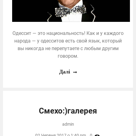
Одессит — это национальность! Как и у каждого
народа — у одесситов есть свой язык, который
вы никогда не перепутаете с любым другим
говором.
Далі
Смехо:)галерея
admin
02 Червня 2017 о 1:40 pm,
0