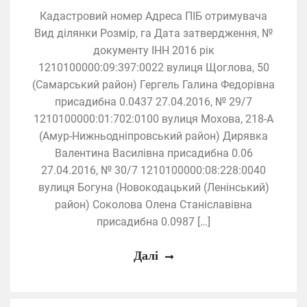
Кадастровий номер Адреса ПІБ отримувача
Вид ділянки Розмір, га Дата затвердження, №
документу ІНН 2016 рік
1210100000:09:397:0022 вулиця Щоглова, 50
(Самарський район) Гергель Галина Федорівна
присадибна 0.0437 27.04.2016, № 29/7
1210100000:01:702:0100 вулиця Мохова, 218-А
(Амур-Нижньодніпровський район) Дирявка
Валентина Василівна присадибна 0.06
27.04.2016, № 30/7 1210100000:08:228:0040
вулиця Богуна (Новокодацький (Ленінський)
район) Соколова Олена Станіславівна
присадибна 0.0987 […]
Далі