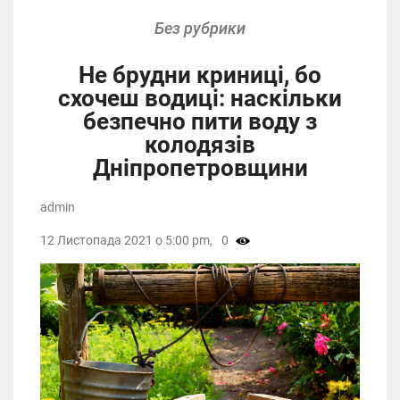
Без рубрики
Не брудни криниці, бо
схочеш водиці: наскільки
безпечно пити воду з
колодязів
Дніпропетровщини
admin
12 Листопада 2021 о 5:00 pm,
0