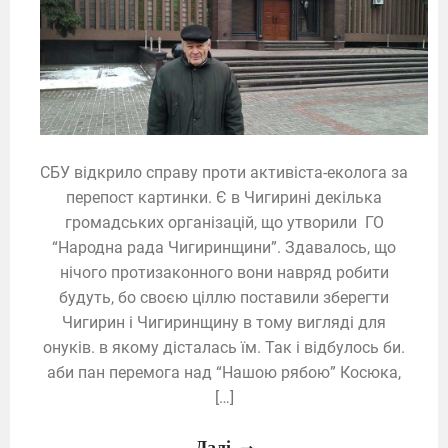
СБУ відкрило справу проти активіста-еколога за
перепост картинки. Є в Чигирині декілька
громадських організацій, що утворили ГО
“Народна рада Чигиринщини”. Здавалось, що
нічого протизаконного вони навряд робити
будуть, бо своєю ціллю поставили зберегти
Чигирин і Чигиринщину в тому вигляді для
онуків. в якому дісталась їм. Так і відбулось би.
аби пан перемога над “Нашою рябою” Косюка,
[…]
Далі