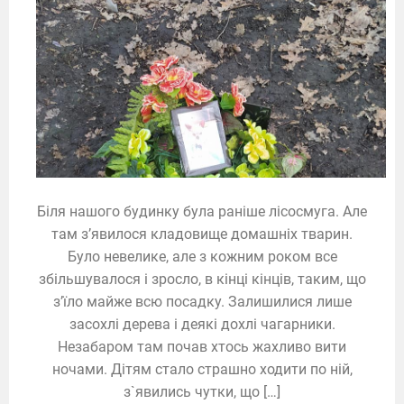
Біля нашого будинку була раніше лісосмуга. Але
там з’явилося кладовище домашніх тварин.
Було невелике, але з кожним роком все
збільшувалося і зросло, в кінці кінців, таким, що
з’їло майже всю посадку. Залишилися лише
засохлі дерева і деякі дохлі чагарники.
Незабаром там почав хтось жахливо вити
ночами. Дітям стало страшно ходити по ній,
з`явились чутки, що […]