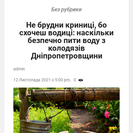
Без рубрики
Не брудни криниці, бо
схочеш водиці: наскільки
безпечно пити воду з
колодязів
Дніпропетровщини
admin
12 Листопада 2021 о 5:00 pm,
0