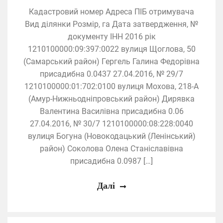
Кадастровий номер Адреса ПІБ отримувача
Вид ділянки Розмір, га Дата затвердження, №
документу ІНН 2016 рік
1210100000:09:397:0022 вулиця Щоглова, 50
(Самарський район) Гергель Галина Федорівна
присадибна 0.0437 27.04.2016, № 29/7
1210100000:01:702:0100 вулиця Мохова, 218-А
(Амур-Нижньодніпровський район) Дирявка
Валентина Василівна присадибна 0.06
27.04.2016, № 30/7 1210100000:08:228:0040
вулиця Богуна (Новокодацький (Ленінський)
район) Соколова Олена Станіславівна
присадибна 0.0987 […]
Далі