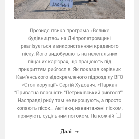
Президентська програма «Велике
будівництво» на Дніпропетровщині
реалізується з використанням краденого
піску. Його видобувають на нелегальних
піщаних кар’єрах, що працюють під
прикриттям рибгоспів. Як показав керівник
Кам’янського відокремленого підрозділу ВГО
«Стоп корупції» Сергій Худович. «Паркан
“Приватна власність “Петриківський рибгосп””.
Насправді рибу там не вирощують, а просто
копають пісок… Автівки, навантажені піском,
прямують суцільним потоком. На кожній […]
Далі