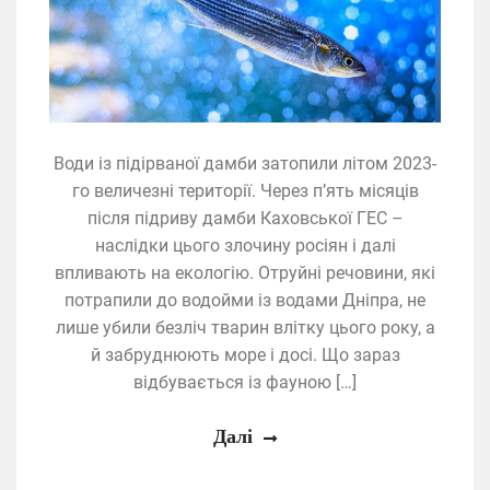
Води із підірваної дамби затопили літом 2023-
го величезні території. Через п’ять місяців
після підриву дамби Каховської ГЕС –
наслідки цього злочину росіян і далі
впливають на екологію. Отруйні речовини, які
потрапили до водойми із водами Дніпра, не
лише убили безліч тварин влітку цього року, а
й забруднюють море і досі. Що зараз
відбувається із фауною […]
Далі