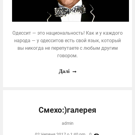
Одессит — это национальность! Как и у каждого
народа — у одесситов есть свой язык, который
вы никогда не перепутаете с любым другим
говором.
Далі
Смехо:)галерея
admin
02 Червня 2017 о 1:40 pm,
0