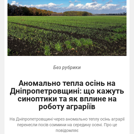
Без рубрики
Аномально тепла осінь на
Дніпропетровщині: що кажуть
синоптики та як вплине на
роботу аграріїв
На Дніпропетровщині через аномально теплу осінь аграрії
перенесли посів озимини на середину осені. Про це
повідомляє