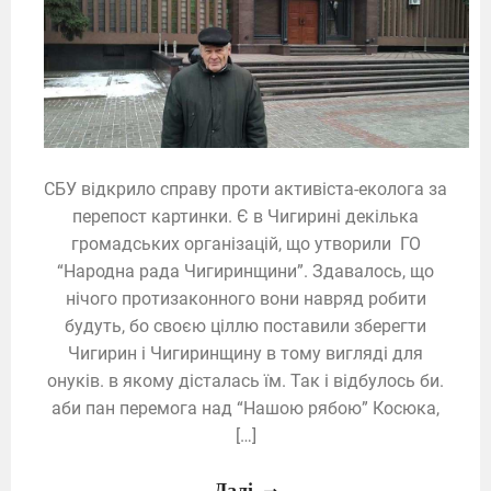
СБУ відкрило справу проти активіста-еколога за
перепост картинки. Є в Чигирині декілька
громадських організацій, що утворили ГО
“Народна рада Чигиринщини”. Здавалось, що
нічого протизаконного вони навряд робити
будуть, бо своєю ціллю поставили зберегти
Чигирин і Чигиринщину в тому вигляді для
онуків. в якому дісталась їм. Так і відбулось би.
аби пан перемога над “Нашою рябою” Косюка,
[…]
Далі