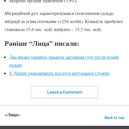
хвороби органів травлення (3,9%).
Міграційний рух характеризувався позитивним сальдо
міграції за усіма потоками (+254 особи). Кількість прибулих
становила 15,6 тис. осіб, вибулих – 15,3 тис. осіб.
Раніше “Лица” писали:
Два місяці українці чекають засідання суду після подачі
позову
У Дніпрі здорожчають послуги ритуальної служби
Leave a Comment
«Лица»
Back to top