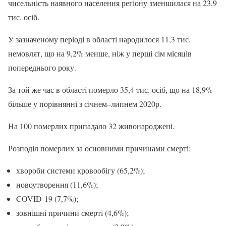
чисельність наявного населення регіону зменшилася на 23,9
тис. осіб.
У зазначеному періоді в області народилося 11,3 тис.
немовлят, що на 9,2% менше, ніж у перші сім місяців
попереднього року.
За той же час в області померло 35,4 тис. осіб, що на 18,9%
більше у порівнянні з січнем–липнем 2020р.
На 100 померлих припадало 32 живонароджені.
Розподіл померлих за основними причинами смерті:
хвороби системи кровообігу (65,2%);
новоутворення (11,6%);
COVID-19 (7,7%);
зовнішні причини смерті (4,6%);