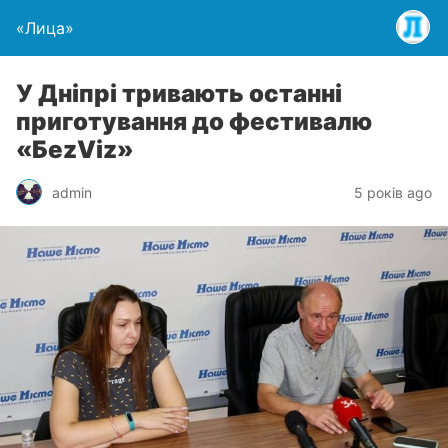
«Лица»
У Дніпрі тривають останні
приготування до фестивалю
«БеzViz»
admin
5 років ago