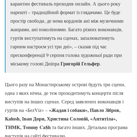
карантин фестиваль проходив онлайн. А цього року
нарешті – традиційний формат із глядачами. Це буде
простір свободи, де нема кордонів ані між музичними
жанрами, ані поколіннями. Багато різних виконавців,
гуртів виступатимуть на сценах, запалюватимуть
гарним настроєм усі три дні», – сказав під час
пресконференції 9 серпня голова художньої ради при
Григорій Гельфер
міському голові Дніпра
.
Цього разу на Монастирському острові будуть три сцени,
одна з яких нічна, де теж проходитимуть концерти після
виступів на інших сценах. Серед заявлених виконавців і
«Жадан і собаки», Павло Зібров,
гуртів на «БеzViz» –
Kalush, Іван Дорн, Христина Соловій, «Антитіла»,
ТНМК, Tommy Ca$h
та багато інших. Детальна програма
виступів на сайті фестивалю.