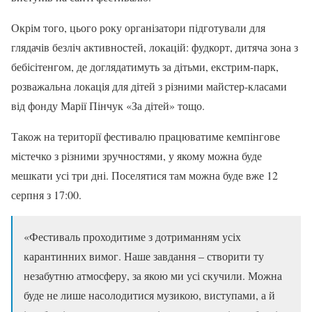
Окрім того, цього року організатори підготували для
глядачів безліч активностей, локацій: фудкорт, дитяча зона з
бебісітенгом, де доглядатимуть за дітьми, екстрим-парк,
розважальна локація для дітей з різними майстер-класами
від фонду Марії Пінчук «За дітей» тощо.
Також на території фестивалю працюватиме кемпінгове
містечко з різними зручностями, у якому можна буде
мешкати усі три дні. Поселятися там можна буде вже 12
серпня з 17:00.
«Фестиваль проходитиме з дотриманням усіх
карантинних вимог. Наше завдання – створити ту
незабутню атмосферу, за якою ми усі скучили. Можна
буде не лише насолодитися музикою, виступами, а й