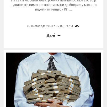
На сайті місцевих електронних петицій розпочато збір
підписів під вимогою внести зміни до бюджету міста та
відмінити тендери КП ...
09 листопада 2023 о 17:00,
9704
Далі