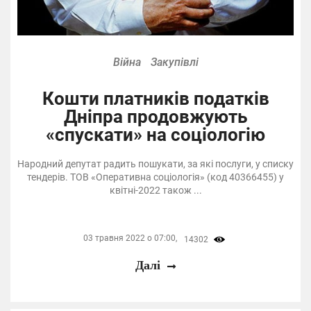
Війна
Закупівлі
Кошти платників податків
Дніпра продовжують
«спускати» на соціологію
Народний депутат радить пошукати, за які послуги, у списку
тендерів. ТОВ «Оперативна соціологія» (код 40366455) у
квітні-2022 також ...
03 травня 2022 о 07:00,
14302
Далі