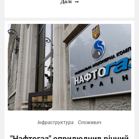
Далі
Інфраструктура
Споживач
"Нафтогаз" оприлюднив річний