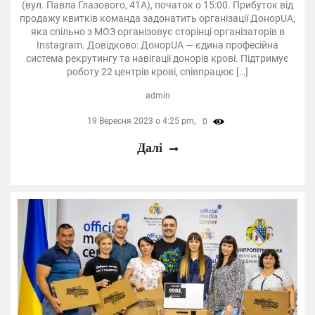
(вул. Павла Глазового, 41А), початок о 15:00. Прибуток від
продажу квитків команда задонатить організації ДонорUA,
яка спільно з МОЗ організовує сторінці організаторів в
Instagram. Довідково: ДонорUA — єдина професійна
система рекрутингу та навігації донорів крові. Підтримує
роботу 22 центрів крові, співпрацює […]
admin
19 Вересня 2023 о 4:25 pm,
0
Далі