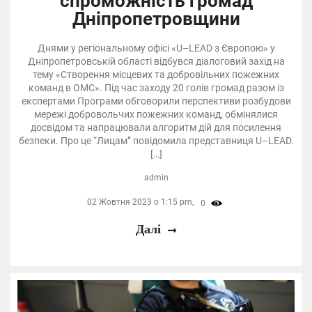
спроможність громад
Дніпропетровщини
Днями у регіональному офісі «U–LEAD з Європою» у
Дніпропетровській області відбувся діалоговий захід на
тему «Створення місцевих та добровільних пожежних
команд в ОМС». Під час заходу 20 голів громад разом із
експертами Програми обговорили перспективи розбудови
мережі добровольчих пожежних команд, обмінялися
досвідом та напрацювали алгоритм дій для посилення
безпеки. Про це “Лицам” повідомила представниця U–LEAD.
[…]
admin
02 Жовтня 2023 о 1:15 pm,
0
Далі