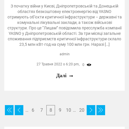
З початку війни у Києві, Дніпропетровській та Донецькій
областях безкоштовну електроенергію від YASNO
отримують об’єкти критичної інфраструктури – державні та
комунальні лікувальні заклади, а також військові
структури. Про це “Лицам” повідомила пресслужба компанії
YASNO у Дніпропетровській області. За три місяці загальне
споживання підприємств критичної інфраструктури склало
23,5 млн кВт∙год на суму 100 млн грн. Наразі […]
admin
27 Травня 2022 о 6:20 pm,
0
Далі
…
6
7
8
9
10
…
20