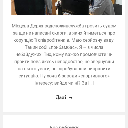
Місцева Держпродспоживслужба грозить судом
за ще не написані скарги, в яких йтиметься про
корупцію її співробітників. Маю серйозну ваду.
Такий собі «прибамбас». Я – з числа
небайдужих. Тих, кому важко промовчати чи
пройти повз якесь неподобство, не звернувши
на нього уваги, не спробувавши виправити
ситуацію. Ну хоча б заради «спортивного»
інтересу: вийде чи ні? За […]
Далі
Без рубрики