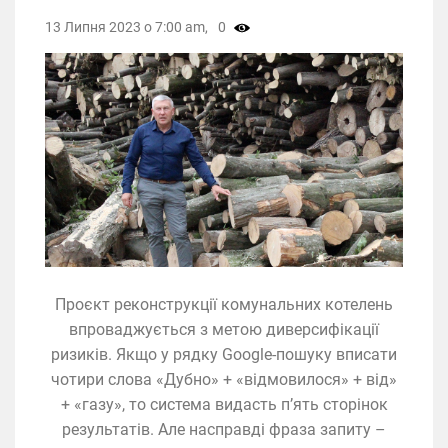
13 Липня 2023 о 7:00 am,
0
Проєкт реконструкції комунальних котелень
впроваджується з метою диверсифікації
ризиків. Якщо у рядку Google-пошуку вписати
чотири слова «Дубно» + «відмовилося» + від»
+ «газу», то система видасть п’ять сторінок
результатів. Але насправді фраза запиту –