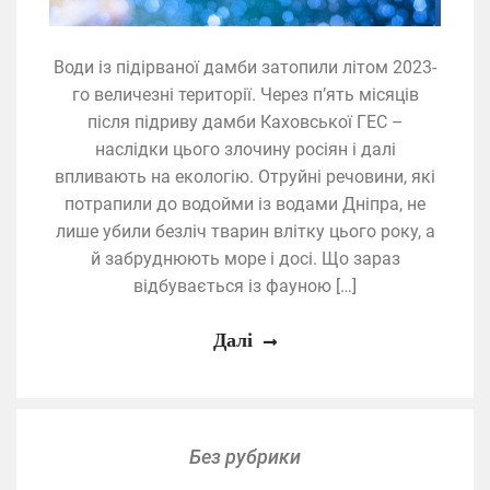
Води із підірваної дамби затопили літом 2023-
го величезні території. Через п’ять місяців
після підриву дамби Каховської ГЕС –
наслідки цього злочину росіян і далі
впливають на екологію. Отруйні речовини, які
потрапили до водойми із водами Дніпра, не
лише убили безліч тварин влітку цього року, а
й забруднюють море і досі. Що зараз
відбувається із фауною […]
Далі
Без рубрики