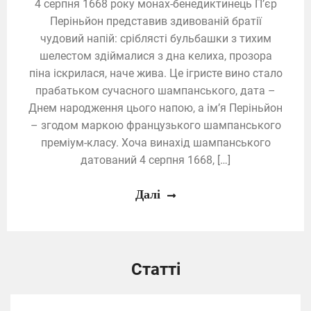
4 серпня 1668 року монах-бенедиктинець П’єр
Періньйон представив здивованій братії
чудовий напій: сріблясті бульбашки з тихим
шелестом здіймалися з дна келиха, прозора
піна іскрилася, наче жива. Це ігристе вино стало
прабатьком сучасного шампанського, дата –
Днем народження цього напою, а ім’я Періньйон
– згодом маркою французького шампанського
преміум-класу. Хоча винахід шампанського
датований 4 серпня 1668, […]
Далі
Статті