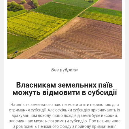
Без рубрики
Власникам земельних паїв
можуть відмовити в субсидії
Наявність земельного паю не може стати перепоною для
отримання субсидії. Але оскільки субсидію призначають із
врахуванням доходу, якщо дохід від землі буде високий,
власник паю може не отримати субсидію. Про це випливає
із роз’яснень Пенсійного фонду з приводу призначення