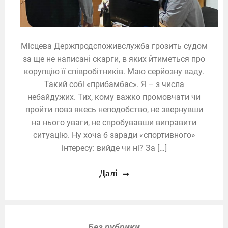
Місцева Держпродспоживслужба грозить судом
за ще не написані скарги, в яких йтиметься про
корупцію її співробітників. Маю серйозну ваду.
Такий собі «прибамбас». Я – з числа
небайдужих. Тих, кому важко промовчати чи
пройти повз якесь неподобство, не звернувши
на нього уваги, не спробувавши виправити
ситуацію. Ну хоча б заради «спортивного»
інтересу: вийде чи ні? За […]
Далі
Без рубрики