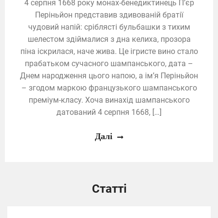
4 серпня 1668 року монах-бенедиктинець П’єр
Періньйон представив здивованій братії
чудовий напій: сріблясті бульбашки з тихим
шелестом здіймалися з дна келиха, прозора
піна іскрилася, наче жива. Це ігристе вино стало
прабатьком сучасного шампанського, дата –
Днем народження цього напою, а ім’я Періньйон
– згодом маркою французького шампанського
преміум-класу. Хоча винахід шампанського
датований 4 серпня 1668, […]
Далі
Статті