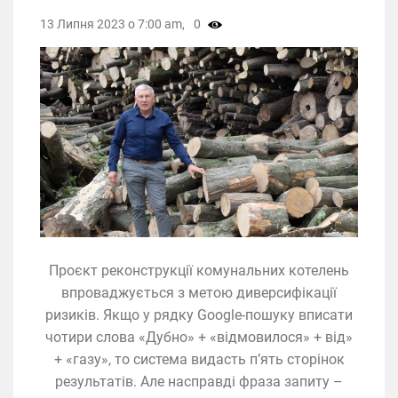
13 Липня 2023 о 7:00 am,
0
Проєкт реконструкції комунальних котелень
впроваджується з метою диверсифікації
ризиків. Якщо у рядку Google-пошуку вписати
чотири слова «Дубно» + «відмовилося» + від»
+ «газу», то система видасть п’ять сторінок
результатів. Але насправді фраза запиту –