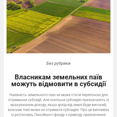
Без рубрики
Власникам земельних паїв
можуть відмовити в субсидії
Наявність земельного паю не може стати перепоною для
отримання субсидії. Але оскільки субсидію призначають із
врахуванням доходу, якщо дохід від землі буде високий,
власник паю може не отримати субсидію. Про це випливає
із роз’яснень Пенсійного фонду з приводу призначення