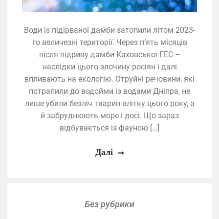
Води із підірваної дамби затопили літом 2023-
го величезні території. Через п’ять місяців
після підриву дамби Каховської ГЕС –
наслідки цього злочину росіян і далі
впливають на екологію. Отруйні речовини, які
потрапили до водойми із водами Дніпра, не
лише убили безліч тварин влітку цього року, а
й забруднюють море і досі. Що зараз
відбувається із фауною […]
Далі
Без рубрики