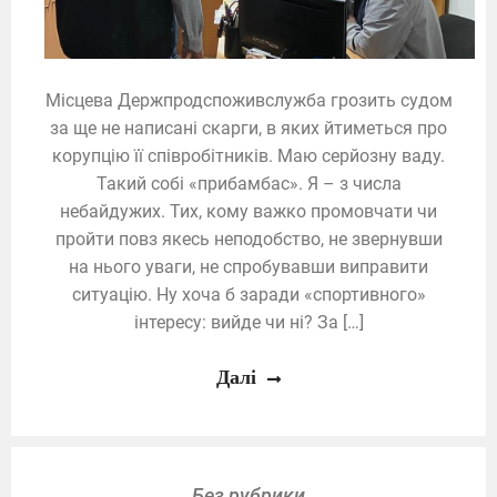
Місцева Держпродспоживслужба грозить судом
за ще не написані скарги, в яких йтиметься про
корупцію її співробітників. Маю серйозну ваду.
Такий собі «прибамбас». Я – з числа
небайдужих. Тих, кому важко промовчати чи
пройти повз якесь неподобство, не звернувши
на нього уваги, не спробувавши виправити
ситуацію. Ну хоча б заради «спортивного»
інтересу: вийде чи ні? За […]
Далі
Без рубрики