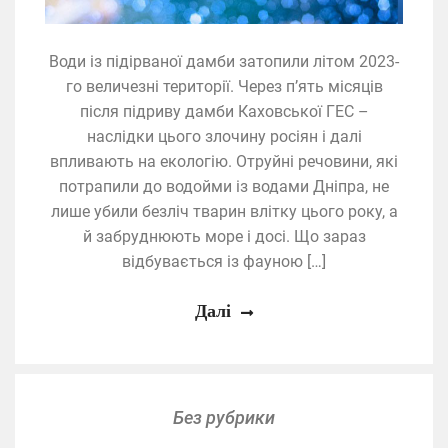
Води із підірваної дамби затопили літом 2023-
го величезні території. Через п’ять місяців
після підриву дамби Каховської ГЕС –
наслідки цього злочину росіян і далі
впливають на екологію. Отруйні речовини, які
потрапили до водойми із водами Дніпра, не
лише убили безліч тварин влітку цього року, а
й забруднюють море і досі. Що зараз
відбувається із фауною […]
Далі
Без рубрики