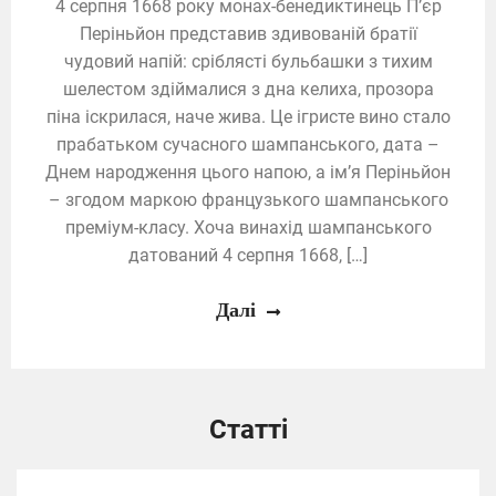
4 серпня 1668 року монах-бенедиктинець П’єр
Періньйон представив здивованій братії
чудовий напій: сріблясті бульбашки з тихим
шелестом здіймалися з дна келиха, прозора
піна іскрилася, наче жива. Це ігристе вино стало
прабатьком сучасного шампанського, дата –
Днем народження цього напою, а ім’я Періньйон
– згодом маркою французького шампанського
преміум-класу. Хоча винахід шампанського
датований 4 серпня 1668, […]
Далі
Статті