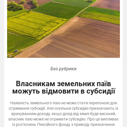
Без рубрики
Власникам земельних паїв
можуть відмовити в субсидії
Наявність земельного паю не може стати перепоною для
отримання субсидії. Але оскільки субсидію призначають із
врахуванням доходу, якщо дохід від землі буде високий,
власник паю може не отримати субсидію. Про це випливає
із роз’яснень Пенсійного фонду з приводу призначення