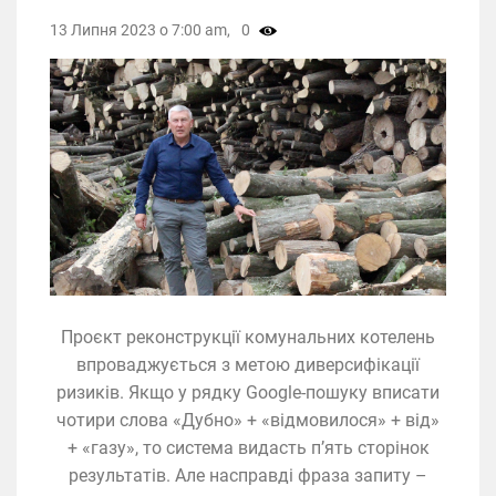
13 Липня 2023 о 7:00 am,
0
Проєкт реконструкції комунальних котелень
впроваджується з метою диверсифікації
ризиків. Якщо у рядку Google-пошуку вписати
чотири слова «Дубно» + «відмовилося» + від»
+ «газу», то система видасть п’ять сторінок
результатів. Але насправді фраза запиту –