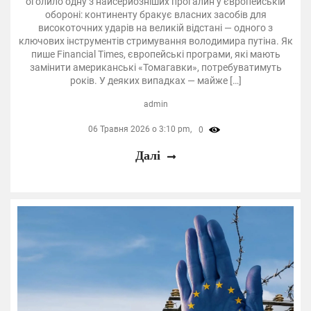
оголило одну з найсерйозніших прогалин у європейській
обороні: континенту бракує власних засобів для
високоточних ударів на великій відстані — одного з
ключових інструментів стримування володимира путіна. Як
пише Financial Times, європейські програми, які мають
замінити американські «Томагавки», потребуватимуть
років. У деяких випадках — майже […]
admin
06 Травня 2026 о 3:10 pm,
0
Далі