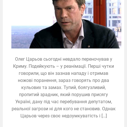
Олег Царьов сьогодні невдало переночував у
Криму. Подейкують – у реанімації. Перші чутки
говорили, що він зазнав нападу і отримав
ножові поранення, зараз говорять про два
кульових та замах. Тупий, боягузливий,
пропитий зрадник, який порушив присягу
Україні, дану під час перебування депутатом,
реальної загрози ні для кого не становив. Однак
Царьов через своє недоумкуватість і […]