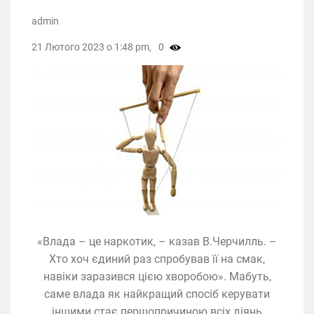
admin
21 Лютого 2023 о 1:48 pm,
0
«Влада – це наркотик, – казав В.Черчилль. –
Хто хоч єдиний раз спробував її на смак,
навіки заразився цією хворобою». Мабуть,
саме влада як найкращий спосіб керувати
іншими стає першопричиною всіх діянь