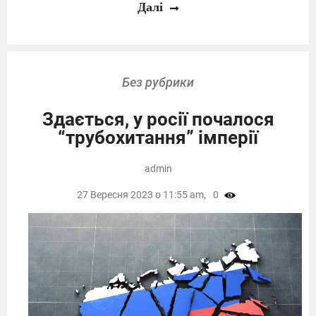
Далі
Без рубрики
Здається, у росії почалося
“трубохитання” імперії
admin
27 Вересня 2023 о 11:55 am,
0