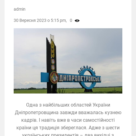
admin
30 Вересня 2023 о 5:15 pm,
0
Одна з найбільших областей України
Дніпропетровщина завжди вважалась кузнею
кадрів. І навіть вже в часи самостійності
країни ця традиція збереглася. Адже з шести
українських президентів – два вихідці з