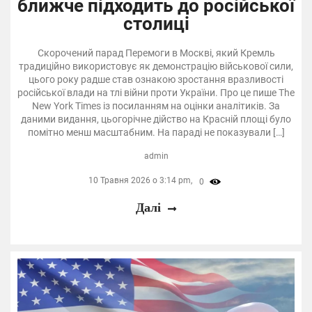
ближче підходить до російської
столиці
Скорочений парад Перемоги в Москві, який Кремль
традиційно використовує як демонстрацію військової сили,
цього року радше став ознакою зростання вразливості
російської влади на тлі війни проти України. Про це пише The
New York Times із посиланням на оцінки аналітиків. За
даними видання, цьогорічне дійство на Красній площі було
помітно менш масштабним. На параді не показували […]
admin
10 Травня 2026 о 3:14 pm,
0
Далі