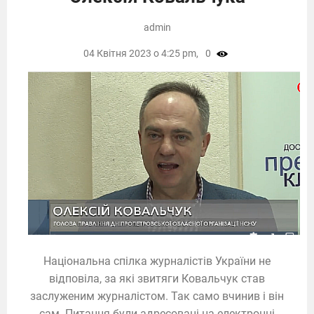
admin
04 Квітня 2023 о 4:25 pm,
0
Національна спілка журналістів України не
відповіла, за які звитяги Ковальчук став
заслуженим журналістом. Так само вчинив і він
сам. Питання були адресовані на електронні