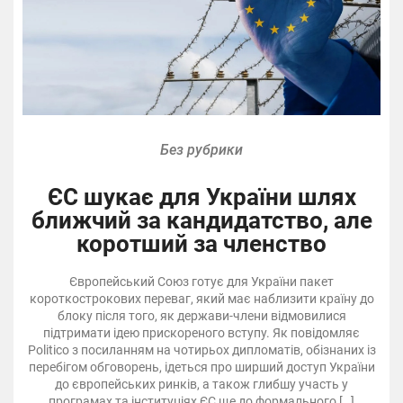
Без рубрики
ЄС шукає для України шлях
ближчий за кандидатство, але
коротший за членство
Європейський Союз готує для України пакет
короткострокових переваг, який має наблизити країну до
блоку після того, як держави-члени відмовилися
підтримати ідею прискореного вступу. Як повідомляє
Politico з посиланням на чотирьох дипломатів, обізнаних із
перебігом обговорень, ідеться про ширший доступ України
до європейських ринків, а також глибшу участь у
програмах та інституціях ЄС ще до формального […]