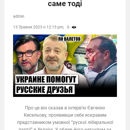
саме тоді
admin
13 Травня 2023 о 12:15 pm,
0
Про це він сказав в інтерв’ю Євгенію
Кисельову, проявивши себе яскравим
представником умовної “рускої ліберальної
партії” в Україні. У облив його кетчупом за