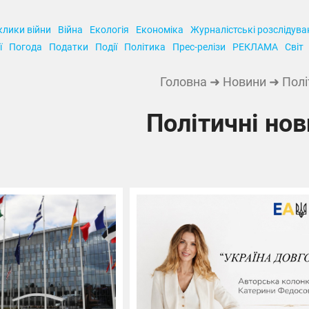
клики війни
Війна
Екологія
Економіка
Журналістські розслідува
ї
Погода
Податки
Події
Політика
Прес-релізи
РЕКЛАМА
Світ
Головна
➜
Новини
➜ Полі
Політичні но