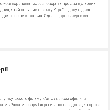
ножові поранення, зараз говорять про два кульових
дник, який порушив присягу Україні, дану під час
і для кого не становив. Однак Царьов через своє
рії
ону якутського фільму «Айта» цілком офіційна
вком «Роскомпозор» і агресивною передовицею проти