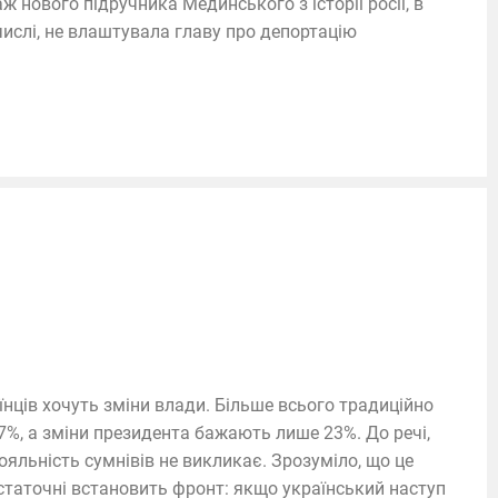
ж нового підручника Мединського з історії росії, в
числі, не влаштувала главу про депортацію
раїнців хочуть зміни влади. Більше всього традиційно
7%, а зміни президента бажають лише 23%. До речі,
лояльність сумнівів не викликає. Зрозуміло, що це
остаточні встановить фронт: якщо український наступ