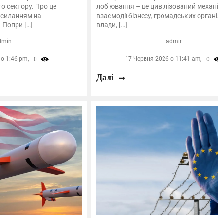
о сектору. Про це
лобіювання – це цивілізований механ
посиланням на
взаємодії бізнесу, громадських органі
 Попри […]
влади, […]
dmin
admin
о 1:46 pm,
17 Червня 2026 о 11:41 am,
0
0
Далі