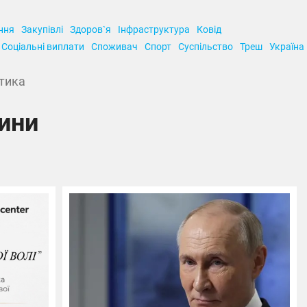
ння
Закупівлі
Здоров`я
Інфраструктура
Ковід
Соціальні виплати
Споживач
Спорт
Суспільство
Треш
Україна
тика
вини