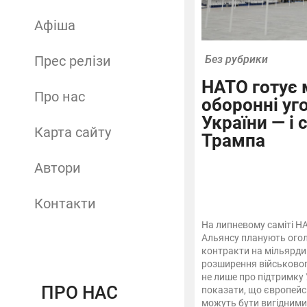
Афіша
Прес релізи
Без рубрики
НАТО готує 
Про нас
оборонні уг
України — і 
Карта сайту
Трампа
Автори
Контакти
На липневому саміті НА
Альянсу планують огол
контракти на мільярди 
розширення військово
не лише про підтримку 
ПРО НАС
показати, що європейс
можуть бути вигідним