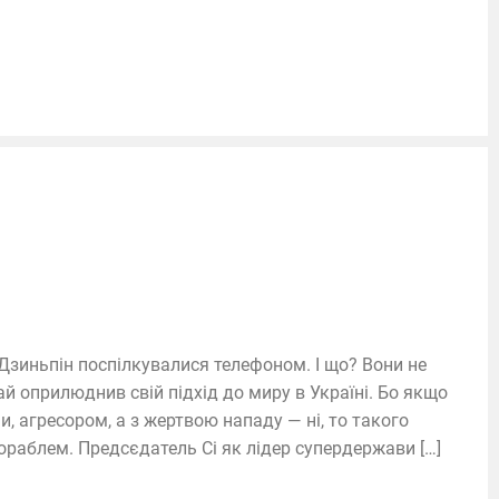
Дзиньпін поспілкувалися телефоном. І що? Вони не
ай оприлюднив свій підхід до миру в Україні. Бо якщо
, агресором, а з жертвою нападу — ні, то такого
раблем. Предсєдатель Сі як лідер супердержави […]