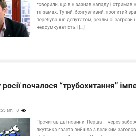
говорили, що він зазнав нападу і отримав 
та замах. Тупий, боягузливий, пропитий зра
перебування депутатом, реальної загрози н
недоумкуватість і […]
 росії почалося “трубохитання” імпе
:55 am,
0
Прочитав дві новини. Перша – через забор
якутська газета вийшла з великим заголо