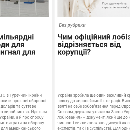
Без рубрики
мільярдні
Чим офіційний лобі
оди для
відрізняється від
сигнал для
корупції?
ТО в Туреччині країни
Україна зробила ще один важливий к
осити про нові оборонні
шляху до європейської інтеграції. Ви
доларів та суттєве
взяті на себе зобов’язання перед Єв
го виробництва. Йдеться
Союзом, держава ухвалила Закон Укр
України, а й про спробу
лобіювання» – документ, який ще до
ькі витрати на оборону
чинності викликав жваві дискусії як 
и для американського
експертів, так і в суспільстві. Для одн