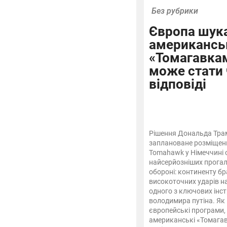
Без рубрики
Європа шука
американс
«Томагавкам
може стати
відповіді
Рішення Дональда Тра
заплановане розміщенн
Tomahawk у Німеччині 
найсерйозніших прогал
обороні: континенту бр
високоточних ударів на
одного з ключових інс
володимира путіна. Як 
європейські програми,
американські «Томагав