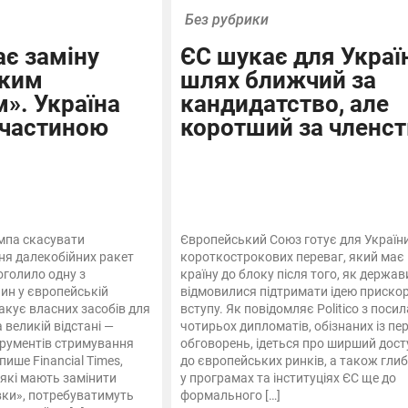
Без рубрики
є заміну
ЄС шукає для Украї
ьким
шлях ближчий за
». Україна
кандидатство, але
 частиною
коротший за членст
мпа скасувати
Європейський Союз готує для Україн
я далекобійних ракет
короткострокових переваг, який має
оголило одну з
країну до блоку після того, як держа
ин у європейській
відмовилися підтримати ідею приско
акує власних засобів для
вступу. Як повідомляє Politico з поси
 великій відстані —
чотирьох дипломатів, обізнаних із пе
трументів стримування
обговорень, ідеться про ширший дост
пише Financial Times,
до європейських ринків, а також гли
 які мають замінити
у програмах та інституціях ЄС ще до
ки», потребуватимуть
формального […]