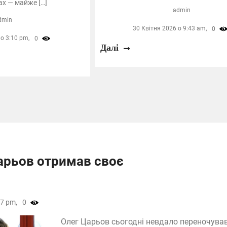
ах — майже […]
admin
dmin
30 Квітня 2026 о 9:43 am,
0
о 3:10 pm,
0
Далі
арьов отримав своє
7 pm,
0
Олег Царьов сьогодні невдало переночував 