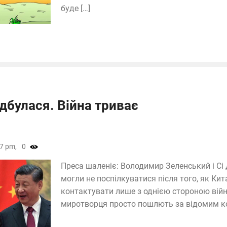
буде […]
дбулася. Війна триває
7 pm,
0
Преса шаленіє: Володимир Зеленський і Сі 
могли не поспілкуватися після того, як Кит
контактувати лише з однією стороною війни
миротворця просто пошлють за відомим ко