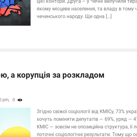
цієї контори. Друга – у Чечні вилучили тира
якому місцеве населення, та владу в тому 
чеченського народу. Ще одна […]
ою, а корупція за розкладом
0 pm,
0
Згідно свіжої соціології від КМІСу, 73% ук
хочуть поміняти депутатів — 69%, уряд — 4
КМІС — зовсім не опозиційна структура, її 
поточні соціологічні результати. Тому що 