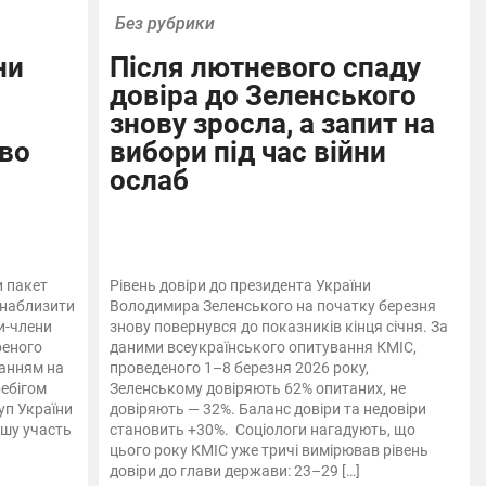
Без рубрики
ни
Після лютневого спаду
довіра до Зеленського
знову зросла, а запит на
во
вибори під час війни
ослаб
и пакет
Рівень довіри до президента України
 наблизити
Володимира Зеленського на початку березня
ви-члени
знову повернувся до показників кінця січня. За
реного
даними всеукраїнського опитування КМІС,
ланням на
проведеного 1–8 березня 2026 року,
ребігом
Зеленському довіряють 62% опитаних, не
уп України
довіряють — 32%. Баланс довіри та недовіри
бшу участь
становить +30%. Соціологи нагадують, що
цього року КМІС уже тричі вимірював рівень
довіри до глави держави: 23–29 […]