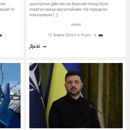
ізм
цьогорічне дійство на Красній площі було
зацій та
помітно менш масштабним. На параді не
показували […]
admin
10 Травня 2026 о 3:14 pm,
0
Далі