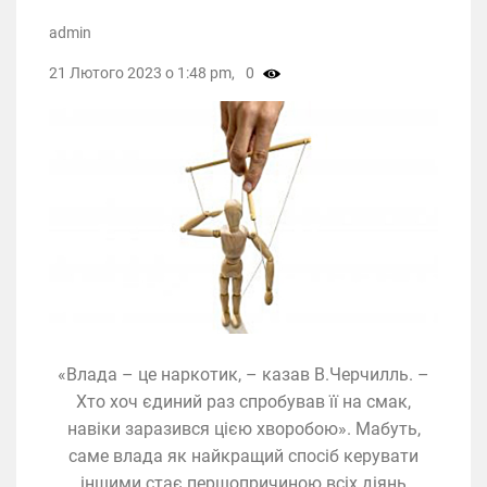
admin
21 Лютого 2023 о 1:48 pm,
0
«Влада – це наркотик, – казав В.Черчилль. –
Хто хоч єдиний раз спробував її на смак,
навіки заразився цією хворобою». Мабуть,
саме влада як найкращий спосіб керувати
іншими стає першопричиною всіх діянь