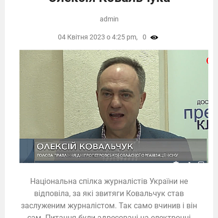
admin
04 Квітня 2023 о 4:25 pm,
0
Національна спілка журналістів України не
відповіла, за які звитяги Ковальчук став
заслуженим журналістом. Так само вчинив і він
сам. Питання були адресовані на електронні