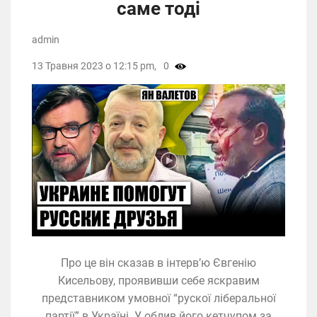
саме тоді
admin
13 Травня 2023 о 12:15 pm,
0
Про це він сказав в інтерв’ю Євгенію
Кисельову, проявивши себе яскравим
представником умовної “рускої ліберальної
партії” в Україні. У облив його кетчупом за