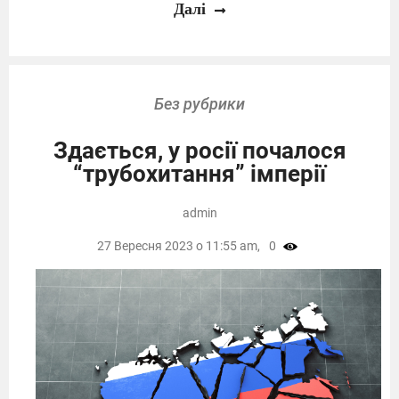
Далі
Без рубрики
Здається, у росії почалося
“трубохитання” імперії
admin
27 Вересня 2023 о 11:55 am,
0