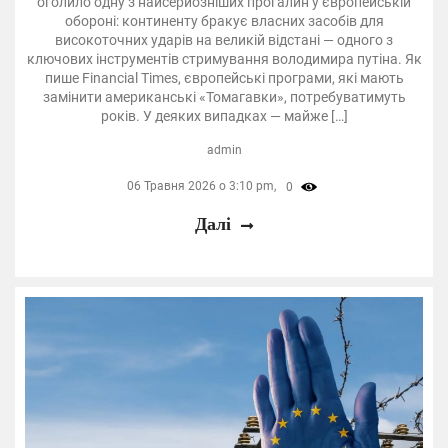
оголило одну з найсерйозніших прогалин у європейській
обороні: континенту бракує власних засобів для
високоточних ударів на великій відстані — одного з
ключових інструментів стримування володимира путіна. Як
пише Financial Times, європейські програми, які мають
замінити американські «Томагавки», потребуватимуть
років. У деяких випадках — майже […]
admin
06 Травня 2026 о 3:10 pm,
0
Далі