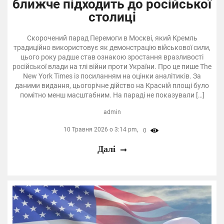
ближче підходить до російської
столиці
Скорочений парад Перемоги в Москві, який Кремль
традиційно використовує як демонстрацію військової сили,
цього року радше став ознакою зростання вразливості
російської влади на тлі війни проти України. Про це пише The
New York Times із посиланням на оцінки аналітиків. За
даними видання, цьогорічне дійство на Красній площі було
помітно менш масштабним. На параді не показували […]
admin
10 Травня 2026 о 3:14 pm,
0
Далі