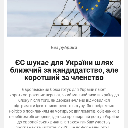
Без рубрики
ЄС шукає для України шлях
ближчий за кандидатство, але
коротший за членство
Європейський Союз готує для України пакет
короткострокових переваг, який має наблизити країну до
блоку після того, як держави-члени відмовилися
підтримати ідею прискореного вступу. Як повідомляє
Politico з посиланням на чотирьох дипломатів, обізнаних із
перебігом обговорень, ідеться про ширший доступ України
до європейських ринків, а також глибшу участь у
програмах та інституціях ЄС ще до формального […]