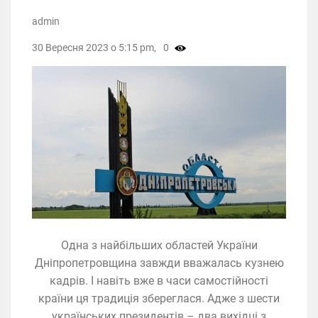
admin
30 Вересня 2023 о 5:15 pm,
0
Одна з найбільших областей України
Дніпропетровщина завжди вважалась кузнею
кадрів. І навіть вже в часи самостійності
країни ця традиція збереглася. Адже з шести
українських президентів – два вихідці з