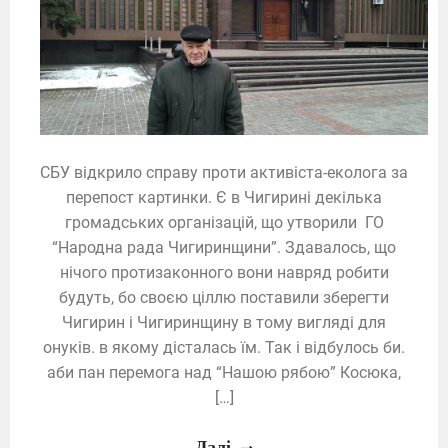
СБУ відкрило справу проти активіста-еколога за
перепост картинки. Є в Чигирині декілька
громадських організацій, що утворили ГО
“Народна рада Чигиринщини”. Здавалось, що
нічого протизаконного вони навряд робити
будуть, бо своєю ціллю поставили зберегти
Чигирин і Чигиринщину в тому вигляді для
онуків. в якому дісталась їм. Так і відбулось би.
аби пан перемога над “Нашою рябою” Косюка,
[…]
Далі