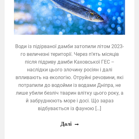
Води із підірваної дамби затопили літом 2023-
го величезні території. Через п’ять місяців
після підриву дамби Каховської ГЕС –
наслідки цього злочину росіян і далі
впливають на екологію. Отруйні речовини, які
потрапили до водойми із водами Дніпра, не
лише убили безліч тварин влітку цього року, а
й забруднюють море і досі. Що зараз
відбувається із фауною […]
Далі