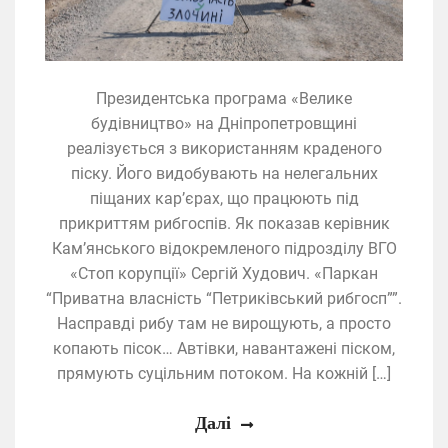
Президентська програма «Велике
будівництво» на Дніпропетровщині
реалізується з використанням краденого
піску. Його видобувають на нелегальних
піщаних кар’єрах, що працюють під
прикриттям рибгоспів. Як показав керівник
Кам’янського відокремленого підрозділу ВГО
«Стоп корупції» Сергій Худович. «Паркан
“Приватна власність “Петриківський рибгосп””.
Насправді рибу там не вирощують, а просто
копають пісок… Автівки, навантажені піском,
прямують суцільним потоком. На кожній […]
Далі