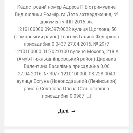
Кадастровий номер Адреса ПІБ отримувача
Вид ділянки Розмір, га Дата затвердження, №
документу ІНН 2016 рік
1210100000:09:397:0022 вулиця Щоглова, 50
(Самарський район) Гергель Галина Федорівна
присадибна 0.0437 27.04.2016, № 29/7
1210100000:01:702:0100 вулиця Мохова, 218-А
(Амур-Нижньодніпровський район) Дирявка
Валентина Василівна присадибна 0.06
27.04.2016, № 30/7 1210100000:08:228:0040
вулиця Богуна (Новокодацький (Ленінський)
район) Соколова Олена Станіславівна
присадибна 0.0987 […]
Далі