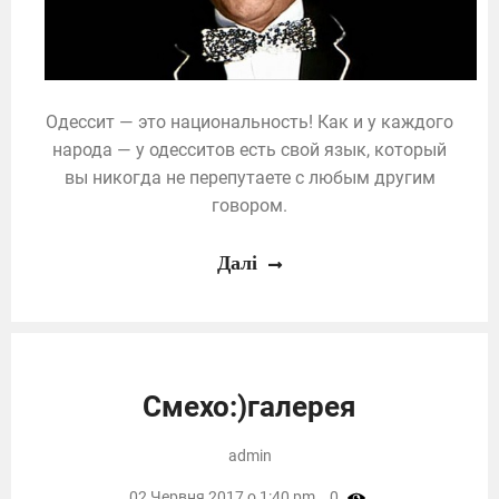
Одессит — это национальность! Как и у каждого
народа — у одесситов есть свой язык, который
вы никогда не перепутаете с любым другим
говором.
Далі
Смехо:)галерея
admin
02 Червня 2017 о 1:40 pm,
0