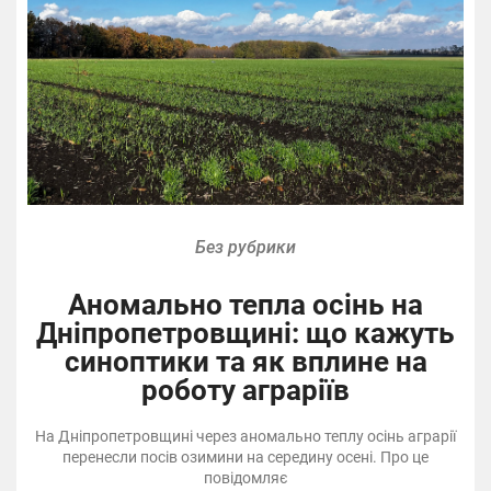
Без рубрики
Аномально тепла осінь на
Дніпропетровщині: що кажуть
синоптики та як вплине на
роботу аграріїв
На Дніпропетровщині через аномально теплу осінь аграрії
перенесли посів озимини на середину осені. Про це
повідомляє