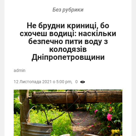
Без рубрики
Не брудни криниці, бо
схочеш водиці: наскільки
безпечно пити воду з
колодязів
Дніпропетровщини
admin
12 Листопада 2021 о 5:00 pm,
0