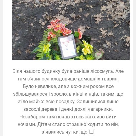
Біля нашого будинку була раніше лісосмуга. Але
там з’явилося кладовище домашніх тварин.
Було невелике, але з кожним роком все
збільшувалося і зросло, в кінці кінців, таким, що
з’їло майже всю посадку. Залишилися лише
засохлі дерева і деякі дохлі чагарники.
Незабаром там почав хтось жахливо вити
ночами. Дітям стало страшно ходити по ній,
з`явились чутки, що […]