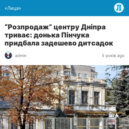
«Лица»
“Розпродаж” центру Дніпра
триває: донька Пінчука
придбала задешево дитсадок
admin
5 років ago