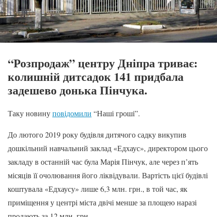
“Розпродаж” центру Дніпра триває:
колишній дитсадок 141 придбала
задешево донька Пінчука.
Таку новину
повідомили
“Наші гроші”.
До лютого 2019 року будівля дитячого садку викупив
дошкільний навчальний заклад «Едхаус», директором цього
закладу в останній час була Марія Пінчук, але через п’ять
місяців її очолювання його ліквідували. Вартість цієї будівлі
коштувала «Едхаусу» лише 6,3 млн. грн., в той час, як
приміщення у центрі міста двічі менше за площею наразі
продають за 12 млн. грн.