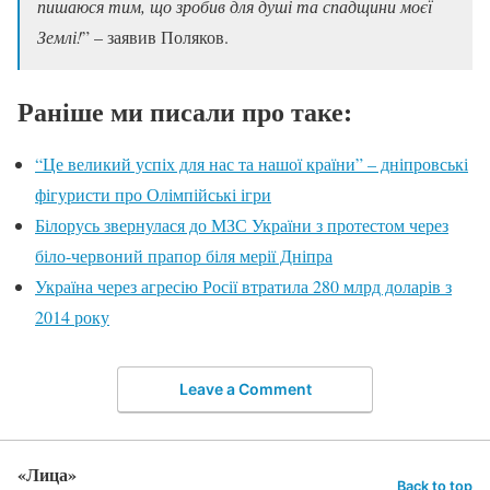
пишаюся тим, що зробив для душі та спадщини моєї
Землі!
” – заявив Поляков.
Раніше ми писали про таке:
“Це великий успіх для нас та нашої країни” – дніпровські
фігуристи про Олімпійські ігри
Білорусь звернулася до МЗС України з протестом через
біло-червоний прапор біля мерії Дніпра
Україна через агресію Росії втратила 280 млрд доларів з
2014 року
Leave a Comment
«Лица»
Back to top