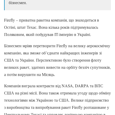
бізнесмен.
Firefly – приватна ракетна компанія, що знаходиться в
Остіні, штат Техас. Вона кілька років підтримувалась
Поляковим, який побудував IT-імперію в Україні.
Бізнесмен мріяв перетворити Firefly на велику аерокосмічну
компанію, яка зможе об’єднати найкращих інженерів зі
США та України. Перспективою було створення флоту
великих ракет, здатних вивести на орбіту безліч супутників,
а потім вирушити на Місяць.
Компанія виграла контракти від NASA, DARPA та ВПС
США на різні місії. Вона також отримала угоду щодо обміну
технологіями між Україною та США. Велике підприємство
з виробництва та випробування ракет Firefly розташоване у
Центральному Техасі та управляє дочірньою компанією в