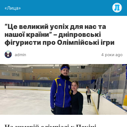
«Лица»
“Це великий успіх для нас та
нашої країни” – дніпровські
фігуристи про Олімпійські ігри
admin
4 роки ago
На зимовій олімпіаді у Пекіні