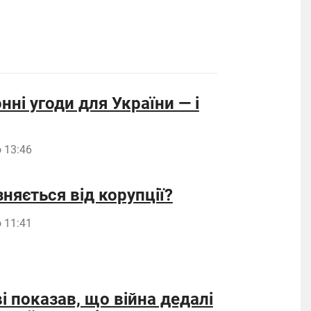
нні угоди для України — і
 13:46
няється від корупції?
 11:41
 показав, що війна дедалі