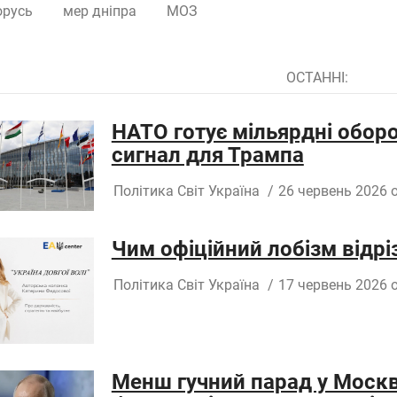
орусь
мер дніпра
МОЗ
ОСТАННІ:
НАТО готує мільярдні оборо
сигнал для Трампа
Політика
Світ
Україна
/
26 червень 2026 о
Чим офіційний лобізм відріз
Політика
Світ
Україна
/
17 червень 2026 о
Менш гучний парад у Москві