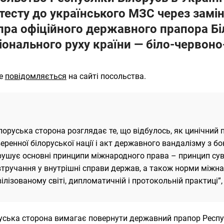
тесту до українського МЗС через замін
пра офіційного державного прапора Б
іонального руху країни — біло-червон
це
повідомляється
на сайті посольства.
лоруська сторона розглядає те, що відбулось, як цинічний
еренної білоруської нації і акт державного вандалізму з бо
рушує основні принципи міжнародного права – принцип суве
втручання у внутрішні справи держав, а також норми міжна
ілізованому світі, дипломатичній і протокольній практиці”,
уська сторона вимагає повернути державний прапор Респуб