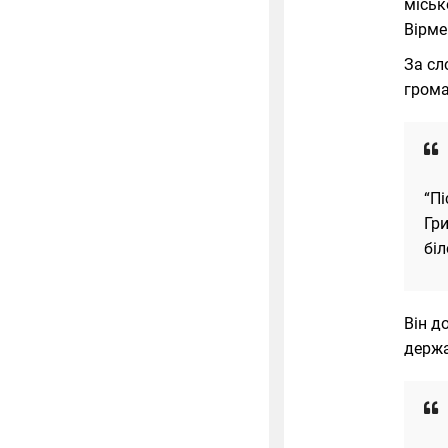
міськ
Вірмен
За сл
грома
“Пі
Гри
біл
Він д
держа