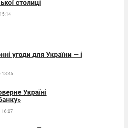
ької столиці
15:14
нні угоди для України — і
 13:46
оверне Україні
банку»
 16:07