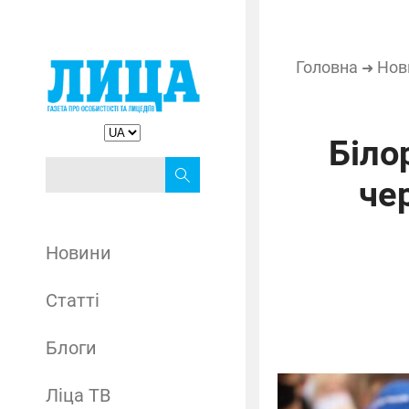
Головна
Нов
➜
Біло
че
Новини
Статті
Блоги
Ліца ТВ