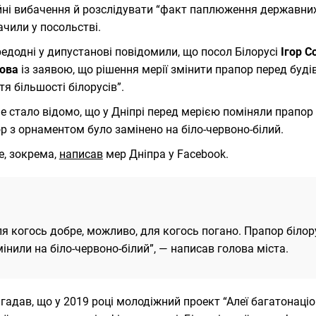
йні вибачення й розслідувати “факт паплюження державних
ачили у посольстві.
едодні у дипустанові повідомили, що посол Білорусі
Ігор С
ова
із заявою, що рішення мерії змінити прапор перед буд
тя більшості білорусів”.
е стало відомо, що у Дніпрі перед мерією поміняли прапор
р з орнаментом було замінено на біло-червоно-білий.
е, зокрема,
написав
мер Дніпра у Facebook.
я когось добре, можливо, для когось погано. Прапор біло
інили на біло-червоно-білий”, — написав голова міста.
агадав, що у 2019 році молодіжний проект “Алеї багатонац