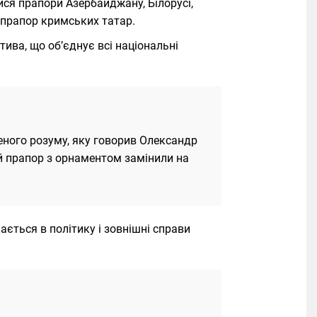
лися прапори Азербайджану, Білорусі,
та прапор кримських татар.
атива, що об’єднує всі національні
аленого розуму, яку говорив Олександр
ий прапор з орнаментом замінили на
ається в політику і зовнішні справи