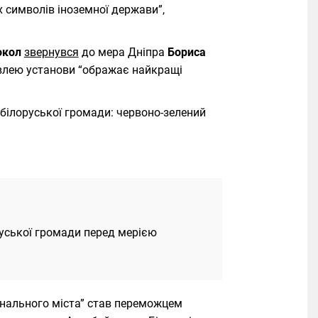
 символів іноземної держави”,
окол
звернувся
до мера Дніпра
Бориса
івлею установи “ображає найкращі
 білоруської громади: червоно-зелений
руської громади перед мерією
іонального міста” став переможцем