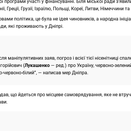
ої програми участі у фінансуванні. Біля міської ради з’яви
ії, Греції, Грузії, Ізраїлю, Польщі, Кореї, Литви, Німеччини 
овами політика, це була не ідея чиновників, а народна ініці
ди, які проживають у Дніпрі.
сля маніпулятивних заяв, погроз і всієї тієї нісенітниці сп
горійович (
Лукашенко
— ред.) про Україну, червоно-зелен
о-червоно-білий”, — написав мер Дніпра.
одав, що йдеться про місцеве самоврядування, яке не втруч
ви.