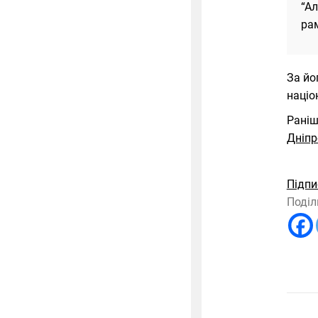
“А
рам
За йо
націо
Раніш
Дніпр
Підпи
Поділ