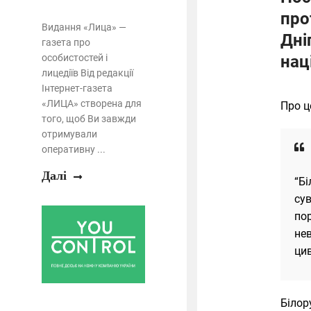
про
Видання «Лица» —
Дні
газета про
особистостей і
нац
лицедіїв Від редакції
Інтернет-газета
«ЛИЦА» створена для
Про 
того, щоб Ви завжди
отримували
оперативну ...
Далі
“Бі
сув
по
не
цив
Білор