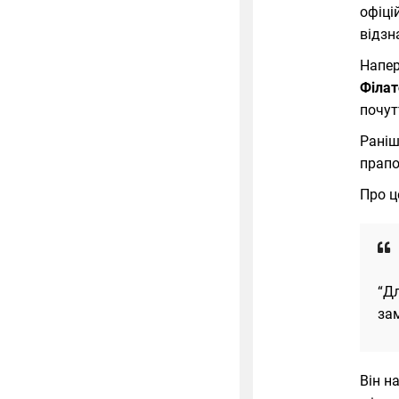
офіці
відзн
Напер
Філат
почут
Раніш
прапо
Про ц
“Дл
зам
Він н