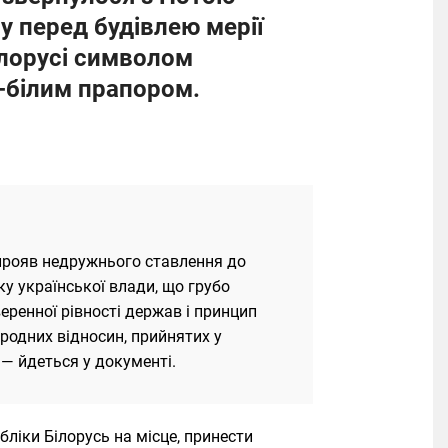
у перед будівлею мерії
ілорусі символом
о-білим прапором.
 прояв недружнього ставлення до
ку української влади, що грубо
ренної рівності держав і принцип
родних відносин, прийнятих у
 — йдеться у документі.
ліки Білорусь на місце, принести