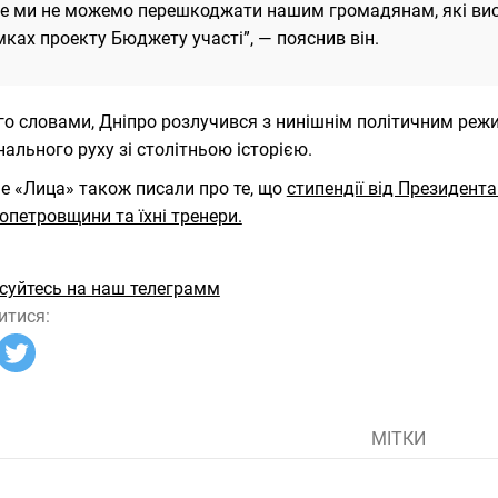
ле ми не можемо перешкоджати нашим громадянам, які вис
ках проекту Бюджету участі”, — пояснив він.
го словами, Дніпро розлучився з нинішнім політичним реж
нального руху зі столітньою історією.
е «Лица» також писали про те, що
стипендії від Президент
опетровщини та їхні тренери.
суйтесь на наш телеграмм
итися:
МІТКИ