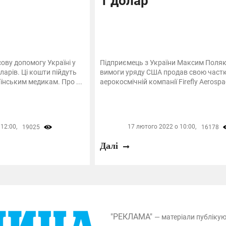
1 долар
ову допомогу Україні у
Підприємець з України Максим Поляк
ларів. Ці кошти пійдуть
вимоги уряду США продав свою частк
аїнським медикам. Про ...
аерокосмічній компанії Firefly Aerospac
12:00,
17 лютого 2022 о 10:00,
19025
16178
Далі
"РЕКЛАМА"
— матеріали публіку