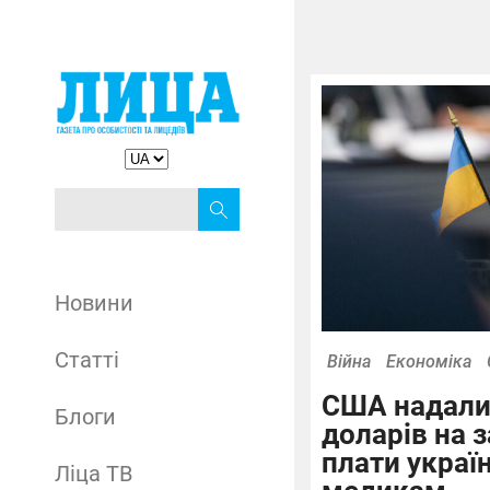
Новини
Статті
Війна
Економіка
США надали 
Блоги
доларів на з
плати украї
Ліца ТВ