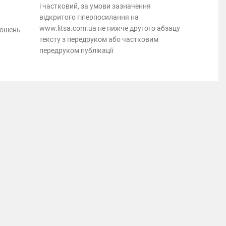
і частковий, за умови зазначення
відкритого гіперпосилання на
www.litsa.com.ua не нижче другого абзацу
лошень
тексту з передруком або частковим
передруком публікації