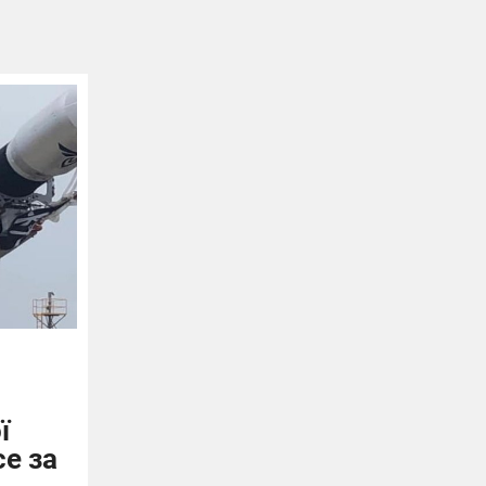
ї
ce за