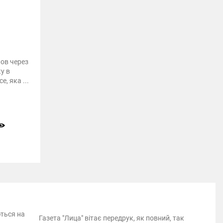
ов через
у в
e, яка ...
ються на
Газета "Лица" вітає передрук, як повний, так