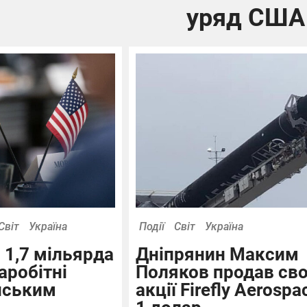
уряд США
Світ
Україна
Події
Світ
Україна
1,7 мільярда
Дніпрянин Максим
аробітні
Поляков продав сво
нським
акції Firefly Aerospa