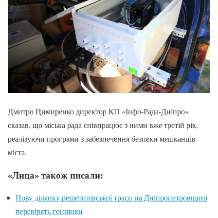
Дмитро Цимиренко директор КП «Інфо-Рада-Дніпро»
сказав, що міська рада співпрацює з ними вже третій рік,
реалізуючи програми з забезпечення безпеки мешканців
міста.
«Лица» також писали:
Нову ділянку решетилівської траси на Дніпропетровщині
перевірять гонщики