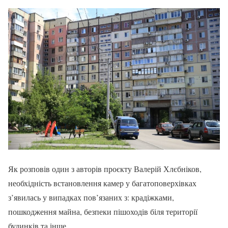
Як розповів один з авторів проєкту Валерій Хлєбніков,
необхідність встановлення камер у багатоповерхівках
з’явилась у випадках пов’язаних з: крадіжками,
пошкодження майна, безпеки пішоходів біля території
будинків та інше.