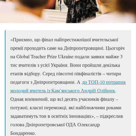
«Приємно, що фінал найпрестижнішої вчительської
премії проходить саме на Дніпропетровщині. Цьогоріч
на Global Teacher Prize Ukraine подали заявки майже 3
тис вчителів з усієї України. Вони пройшли декілька
етапів відбору. Серед півсотні півфіналістів – чотири
педагоги з Дніпропетровщини. А
до ТОП-10 потрапив
молодий вчитель із Кам’янського Андрій Олійник
.
Однак впевнений, що всі десять учасників фіналу –
потужні, класні переможці, які найближчими роками
задаватимуть тон в освітніх інноваціях», – підкреслив
голова Дніпропетровської ОДА Олександр
Бондаренко.