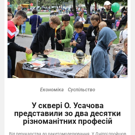
Економіка
Суспільство
У сквері О. Усачова
представили зо два десятки
різноманітних професій
Від перукарства до ракетомоделювання. У Дніпрі пройшов