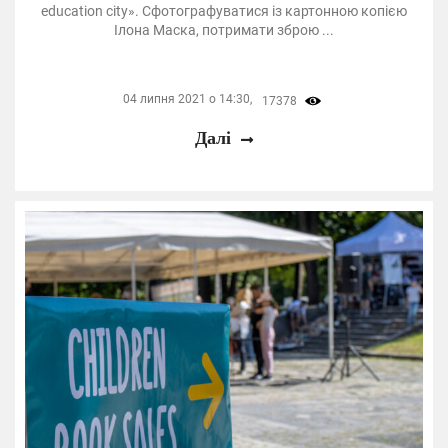
education city». Сфотографуватися із картонною копією
Ілона Маска, потримати зброю ...
04 липня 2021 о 14:30,
17378
Далі