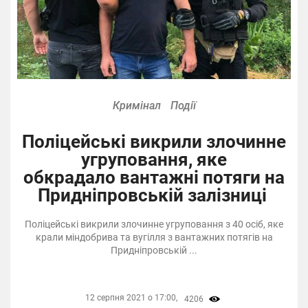
Кримінал
Події
Поліцейські викрили злочинне
угруповання, яке
обкрадало вантажні потяги на
Придніпровській залізниці
Поліцейські викрили злочинне угруповання з 40 осіб, яке
крали міндобрива та вугілля з вантажних потягів на
Придніпровській ...
12 серпня 2021 о 17:00,
4206