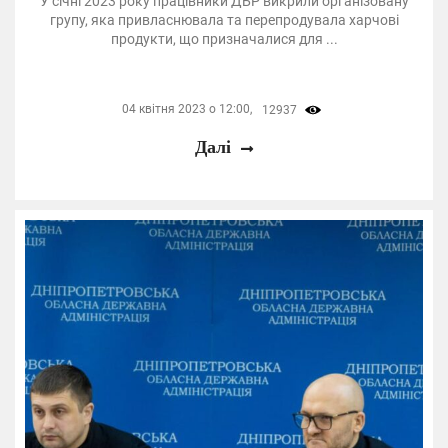
У січні 2023 року працівники ДБР викрили організовану
групу, яка привласнювала та перепродувала харчові
продукти, що призначалися для ...
04 квітня 2023 о 12:00,
12937
Далі