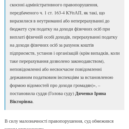
скоєнні адміністративного правопорушення,
передбаченого ч. 1 ст. 163-4 КУпАП, як такі, що
виразилися в неутриманні або неперерахуванні до
бюджету сум податку на доходи фізичних осіб при
виплаті фізичній особі доходів, перерахуванні податку
на доходи фізичних осіб за рахунок коштів
підприємств, установ і організацій (крім випадків, коли
таке перерахування дозволено законодавством),
неповідомленні або несвоєчасне повідомленні
державним податковим інспекціям за встановленою
формою відомостей про доходи громадян)», –
Дяченко Ірина
постановила суддя (Голова суду)
Вікторівна
.
В силу малозначності правопорушення, суд обмежився
усним зауваженням.