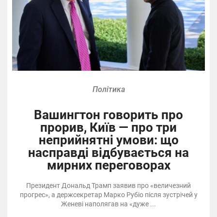
Політика
Вашингтон говорить про
прорив, Київ — про три
неприйнятні умови: що
насправді відбувається на
мирних переговорах
Президент Дональд Трамп заявив про «величезний
прогрес», а держсекретар Марко Рубіо після зустрічей у
Женеві наполягав на «дуже ...