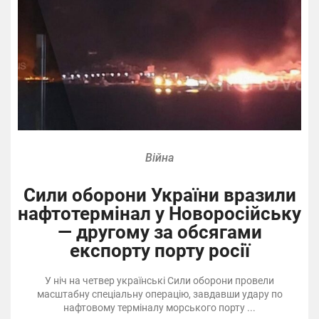
Війна
Сили оборони України вразили
нафтотермінал у Новоросійську
— другому за обсягами
експорту порту росії
У ніч на четвер українські Сили оборони провели
масштабну спеціальну операцію, завдавши удару по
нафтовому терміналу морського порту ...