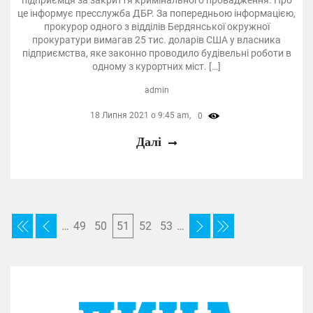
підприємця за закриття кримінального провадження. Про
це інформує пресслужба ДБР. За попередньою інформацією,
прокурор одного з відділів Бердянської окружної
прокуратури вимагав 25 тис. доларів США у власника
підприємства, яке законно проводило будівельні роботи в
одному з курортних міст. […]
admin
18 Липня 2021 о 9:45 am,
0
Далі
…
49
50
51
52
53
…