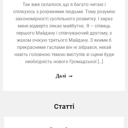
Так вже склалося, що я багато читаю і
спілкуюсь з розумними людьми. Тому розумію
закономірності суспільного розвитку. І зараз
мене відверто лякає майбутнє. Я – співець
першого Майдану і співчуваючий другому, з
жахом очікую третього Майдану. З якими б
прекрасними гаслами він ні зібрався, нехай
навіть головною темою виступів зі сцени буде
необхідність нового Громадської […]
Далі
Статті