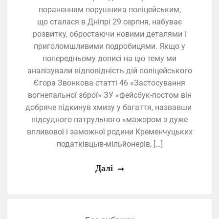
пораненням порушника поліцейським,
що сталася в Дніпрі 29 серпня, набуває
розвитку, обростаючи новими деталями і
приголомшливими подробицями. Якщо у
попередньому дописі на цю тему ми
аналізували відповідність дій поліцейського
Єгора Звонкова статті 46 «Застосування
вогнепальної зброї» ЗУ «фейсбук-постом він
добряче підкинув хмизу у багаття, назвавши
підсудного патрульного «мажором з дуже
впливової і заможної родини Кременчуцьких
податківцыв-мільйонерів, […]
Далі