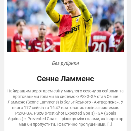
Без рубрики
Сенне Ламменс
Найкращим воротарем світу минулого сезону за сейвами та
врятованими голами за системою PSxG‑GA став Сенне
Ламменс (Senne Lammens) із бельгійського «Антверпена». У
нього 177 сейвів та 16,47 врятованих голів за системою
PSxG‑GA. PSxG (Post‑Shot Expected Goals) ‑ GA (Goals
Against) = Prevented Goals – різниця між голами, які воротар
мав би пропустити, і фактично пропущеними. […]