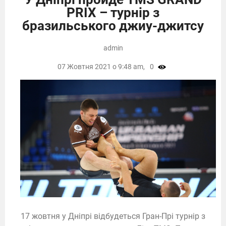
PRIX – турнір з
бразильського джиу-джитсу
admin
07 Жовтня 2021 о 9:48 am,
0
17 жовтня у Дніпрі відбудеться Гран-Прі турнір з