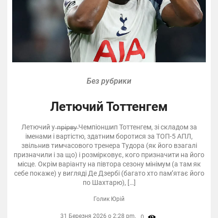
Без рубрики
Летючий Тоттенгем
Летючий у ̶п̶р̶і̶р̶в̶у̶ Чемпіоншип Тоттенгем, зі складом за
іменами і вартістю, здатним боротися за ТОП-5 АПЛ,
звільнив тимчасового тренера Тудора (як його взагалі
призначили і за що) і розмірковує, кого призначити на його
місце. Окрім варіанту на півтора сезону мінімум (а там як
себе покаже) у вигляді Де Дзербі (багато хто пам’ятає його
по Шахтарю), […]
Голик Юрій
31 Березня 2026 о 2:28 pm,
0