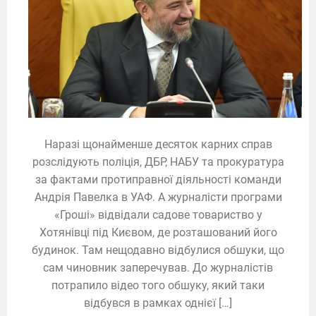
Наразі щонайменше десяток карних справ
розслідують поліція, ДБР, НАБУ та прокуратура
за фактами протиправної діяльності команди
Андрія Павелка в УАФ. А журналісти програми
«Гроші» відвідали садове товариство у
Хотянівці під Києвом, де розташований його
будинок. Там нещодавно відбулися обшуки, що
сам чиновник заперечував. До журналістів
потрапило відео того обшуку, який таки
відбувся в рамках однієї […]