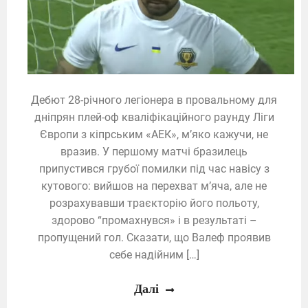
Дебют 28-річного легіонера в провальному для
дніпрян плей-оф кваліфікаційного раунду Ліги
Європи з кіпрським «АЕК», м’яко кажучи, не
вразив. У першому матчі бразилець
припустився грубої помилки під час навісу з
кутового: вийшов на перехват м’яча, але не
розрахувавши траєкторію його польоту,
здорово “промахнувся» і в результаті –
пропущений гол. Сказати, що Валеф проявив
себе надійним […]
Далі