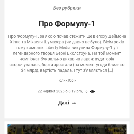
Без рубрики
Про Формулу-1
Про Формулу-1, за якою почав стежити ще в епоху Деймона
Хілла та Міхаеля Шумахера (як давно це було). Вісім років
тому компанія Liberty Media викупила Формулу-1 у її
легендарного творця Берні Екклстоуна. На той момент
чемпіонат буквально дихав на ладан: аудиторія
скорочувалась, борги зростали (на момент угоди близько
$4 млрд), вартість падала. І тут з’являється […]
Голик Юрій
22 Червня 2025 о 6:19 pm,
0
Далі