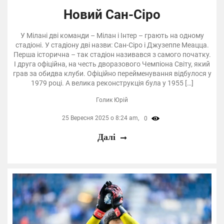
Новий Сан-Сіро
У Мілані дві команди – Мілан і Інтер – грають на одному
стадіоні. У стадіону дві назви: Сан-Сіро і Джузеппе Меацца.
Перша історична – так стадіон називався з самого початку.
І друга офіційна, на честь дворазового Чемпіона Світу, який
грав за обидва клуби. Офіційно перейменування відбулося у
1979 році. А велика реконструкція була у 1955 […]
Голик Юрій
25 Вересня 2025 о 8:24 am,
0
Далі