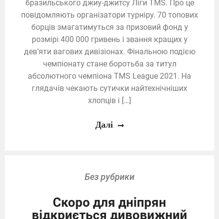
бразильського джиу-джитсу Ліги TMS. Про це
повідомляють організатори турніру. 70 топових
борців змагатимуться за призовий фонд у
розмірі 400 000 гривень і звання кращих у
дев’яти вагових дивізіонах. Фінальною подією
чемпіонату стане боротьба за титул
абсолютного чемпіона TMS League 2021. На
глядачів чекають сутички найтехнічніших
хлопців і […]
Далі
Без рубрики
Скоро для дніпрян
відкриється дивовижний