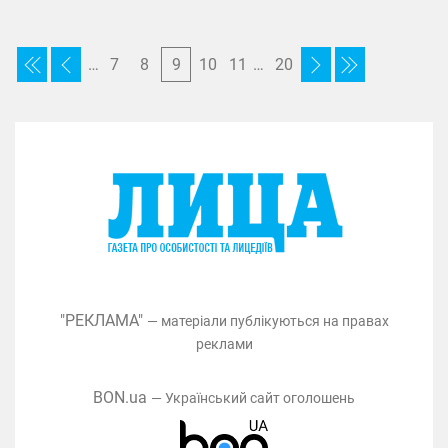
…
7
8
9
10
11
…
20
"РЕКЛАМА"
— матеріали публікуються на правах
реклами
BON.ua
— Український сайт оголошень