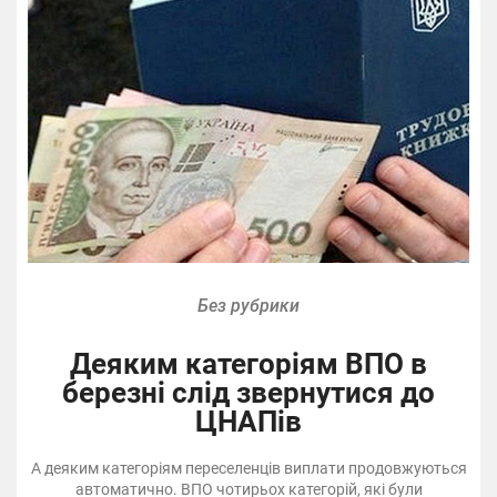
Без рубрики
Деяким категоріям ВПО в
березні слід звернутися до
ЦНАПів
А деяким категоріям переселенців виплати продовжуються
автоматично. ВПО чотирьох категорій, які були