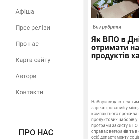
Афіша
Прес релізи
Без рубрики
Як ВПО в Дн
Про нас
отримати н
продуктів х
Карта сайту
Автори
Контакти
Набори видаються тим,
зареєстрований у місц
компактного проживанн
продуктових наборів у
програми захисту ВПО 
ПРО НАС
справах ветеранів та 
осіб департаменту соці