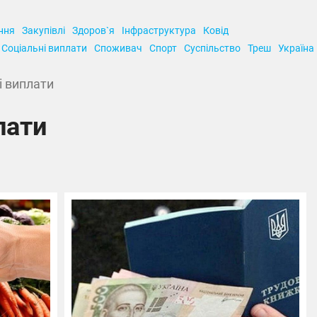
ння
Закупівлі
Здоров`я
Інфраструктура
Ковід
Соціальні виплати
Споживач
Спорт
Суспільство
Треш
Україна
і виплати
лати