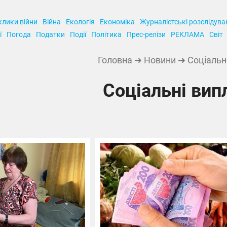
клики війни
Війна
Екологія
Економіка
Журналістські розслідува
ї
Погода
Податки
Події
Політика
Прес-релізи
РЕКЛАМА
Світ
Головна
➜
Новини
➜ Соціальн
Соціальні вип