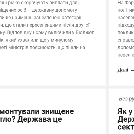
аїні різко скорочують виплати для
На Фор
іщених осіб – державну допомогу
політи
ише найменш забезпечені категорії
населе
и, що стали переселенцями після другої
підход
ку. Відповідну норму включили у Бюджет
поклик
рік, який ухвалили ще у минулому
справе
неті міністрів пояснюють, що пішли на
допомо
перелік
Далі
Без р
емонтували знищене
Як у
тло? Держава це
Дер
сек