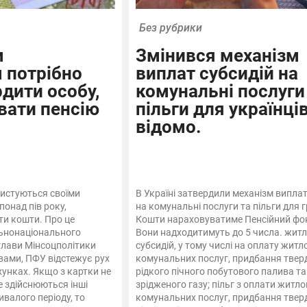
Без рубрики
м
Змінився механізм
 потрібно
виплат субсидій на
рдити особу,
комунальні послуги
вати пенсію
пільги для українці
відомо.
ристуються своїми
В Україні затвердили механізм виплат
онад пів року,
на комунальні послуги та пільги для 
и кошти. Про це
Кошти нараховуватиме Пенсійний фон
льнонаціонального
Вони надходитимуть до 5 числа. жит
глави Мінсоцполітики
субсидій, у тому числі на оплату житл
овами, ПФУ відстежує рух
комунальних послуг, придбання твер
хунках. Якщо з картки не
рідкого пічного побутового палива та
е здійснюються інші
зрідженого газу; пільг з оплати житло
ивалого періоду, то
комунальних послуг, придбання твер