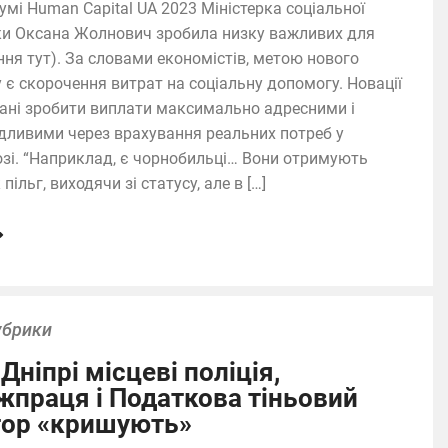
умі Human Capital UA 2023 Міністерка соціальної
ки Оксана Жолнович зробила низку важливих для
ння тут). За словами економістів, метою нового
у є скорочення витрат на соціальну допомогу. Новації
ані зробити виплати максимально адресними і
дливими через врахування реальних потреб у
зі. “Наприклад, є чорнобильці… Вони отримують
 пільг, виходячи зі статусу, але в […]
убрики
 Дніпрі місцеві поліція,
жпраця і Податкова тіньовий
тор «кришують»