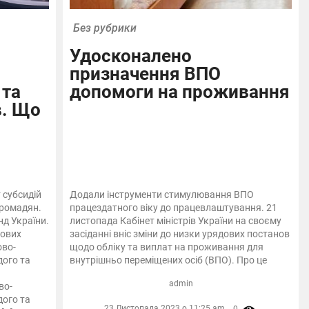
Без рубрики
Удосконалено
призначення ВПО
 та
допомоги на проживання
в. Що
 субсидій
Додали інструменти стимулювання ВПО
громадян.
працездатного віку до працевлаштування. 21
д України.
листопада Кабінет міністрів України на своєму
лових
засіданні вніс зміни до низки урядових постанов
ово-
щодо обліку та виплат на проживання для
дого та
внутрішньо переміщених осіб (ВПО). Про це
admin
во-
дого та
23 Листопада 2023 о 11:25 am,