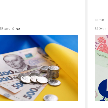
admin
:58 am,
0
31 Жовт