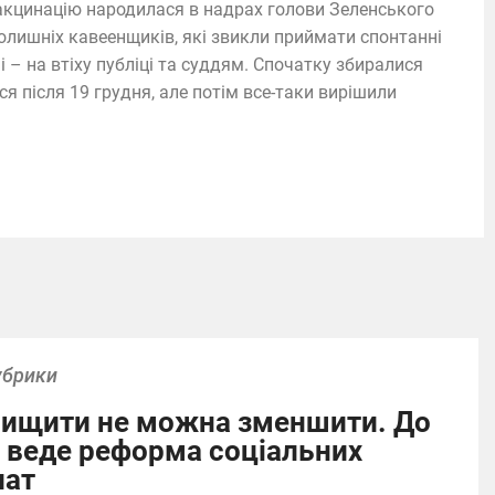
 вакцинацію народилася в надрах голови Зеленського
олишніх кавеенщиків, які звикли приймати спонтанні
 – на втіху публіці та суддям. Спочатку збиралися
я після 19 грудня, але потім все-таки вирішили
убрики
вищити не можна зменшити. До
о веде реформа соціальних
лат