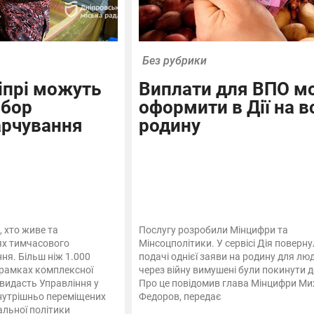
Без рубрики
іпрі можуть
Виплати для ВПО м
абор
оформити в Дії на 
арчування
родину
 хто живе та
Послугу розробили Мінцифри та
ях тимчасового
Мінсоцполітики. У сервісі Дія поверну
я. Більш ніж 1.000
подачі однієї заяви на родину для люд
 рамках комплексної
через війну вимушені були покинути д
видасть Управління у
Про це повідомив глава Мінцифри Ми
внутрішньо переміщених
Федоров, передає
альної політики