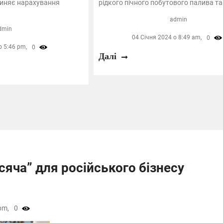
пиняє нарахування
рідкого пічного побутового палива та 
admin
dmin
04 Січня 2024 о 8:49 am,
0
о 5:46 pm,
0
Далі
сяча” для російського бізнесу
pm,
0