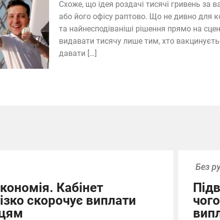
Схоже, що ідея роздачі тисячі гривень за
або його офісу раптово. Що не дивно для к
та найнесподіваніші рішення прямо на сцені
видавати тисячу лише тим, хто вакцинуєтьс
давати […]
Без р
кономія. Кабінет
Під
різко скорочує виплати
чог
нцям
вип