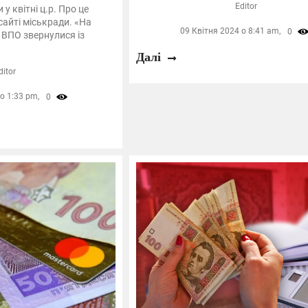
Editor
у квітні ц.р. Про це
сайті міськради. «На
09 Квітня 2024 о 8:41 am,
0
 ВПО звернулися із
Далі
ditor
о 1:33 pm,
0