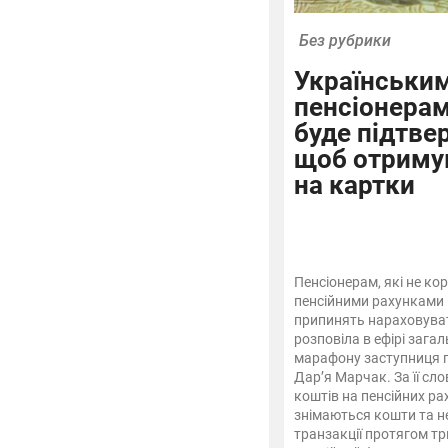
Без рубрики
Українськи
пенсіонерам
буде підтве
щоб отриму
на картки
Пенсіонерам, які не ко
пенсійними рахунками п
припинять нараховуват
розповіла в ефірі зага
марафону заступниця 
Дар’я Марчак. За її сл
коштів на пенсійних ра
знімаються кошти та н
транзакції протягом тр