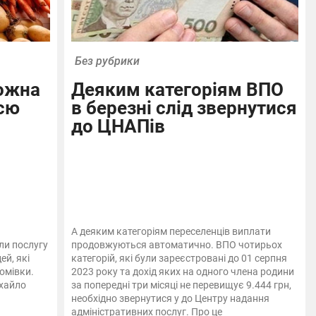
Без рубрики
ожна
Деяким категоріям ВПО
всю
в березні слід звернутися
до ЦНАПів
А деяким категоріям переселенців виплати
ли послугу
продовжуються автоматично. ВПО чотирьох
ей, які
категорій, які були зареєстровані до 01 серпня
омівки.
2023 року та дохід яких на одного члена родини
хайло
за попередні три місяці не перевищує 9.444 грн,
необхідно звернутися у до Центру надання
адміністративних послуг. Про це