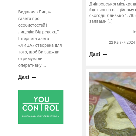
Дніпровської міськради 
йдеться на офіційному 
Видання «Лица» —
сьогодні близько 1.785
газета про
заявами […]
особистостей і
лицедіїв Від редакції
E
Інтернет-газета
22 Квітня 2024 
«ЛИЦА» створена для
того, щоб Ви завжди
Далі
отримували
оперативну ...
Далі