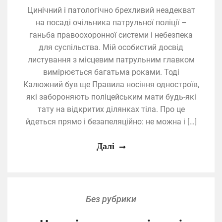
Цинічний і патологічно брехливий неадекват
на посаді очільника патрульної поліції –
ганьба правоохоронної системи і небезпека
для суспільства. Мій особистий досвід
листування з місцевим патрульним главком
вимірюється багатьма роками. Тоді
Калюжний був ще Правила носіння одностроїв,
які забороняють поліцейським мати будь-які
тату на відкритих ділянках тіла. Про це
йдеться прямо і безапеляційно: не можна і […]
Далі
Без рубрики