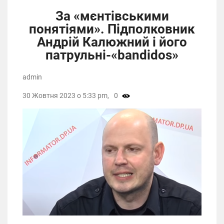
За «мєнтівськими
понятіями». Підполковник
Андрій Калюжний і його
патрульні-«bandidos»
admin
30 Жовтня 2023 о 5:33 pm,
0