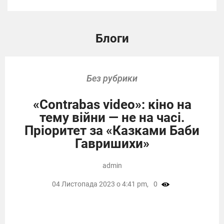
Блоги
Без рубрики
«Contrabas video»: кіно на
тему війни — не на часі.
Пріоритет за «Казками Баби
Гавришихи»
admin
04 Листопада 2023 о 4:41 pm,
0