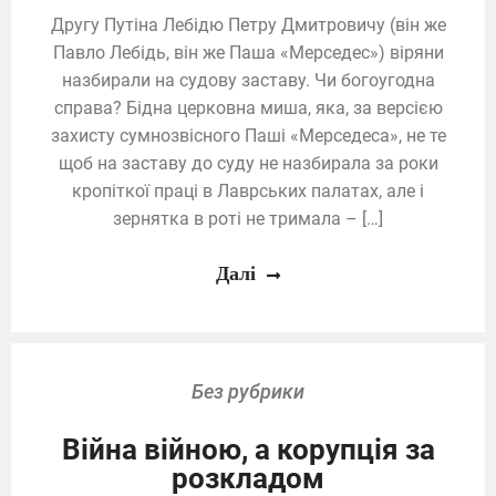
Другу Путіна Лебідю Петру Дмитровичу (він же
Павло Лебідь, він же Паша «Мерседес») віряни
назбирали на судову заставу. Чи богоугодна
справа? Бідна церковна миша, яка, за версією
захисту сумнозвісного Паші «Мерседеса», не те
щоб на заставу до суду не назбирала за роки
кропіткої праці в Лаврських палатах, але і
зернятка в роті не тримала – […]
Далі
Без рубрики
Війна війною, а корупція за
розкладом