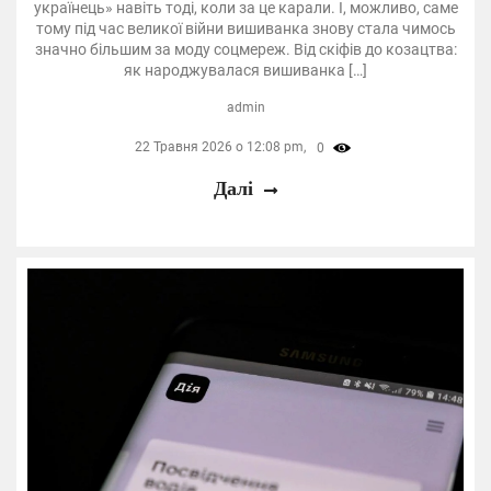
українець» навіть тоді, коли за це карали. І, можливо, саме
тому під час великої війни вишиванка знову стала чимось
значно більшим за моду соцмереж. Від скіфів до козацтва:
як народжувалася вишиванка […]
admin
22 Травня 2026 о 12:08 pm,
0
Далі