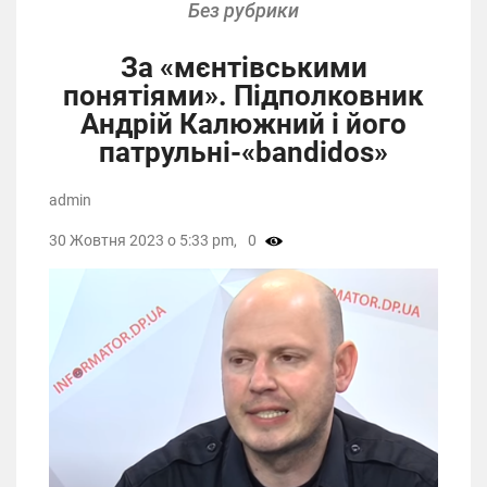
Без рубрики
За «мєнтівськими
понятіями». Підполковник
Андрій Калюжний і його
патрульні-«bandidos»
admin
30 Жовтня 2023 о 5:33 pm,
0