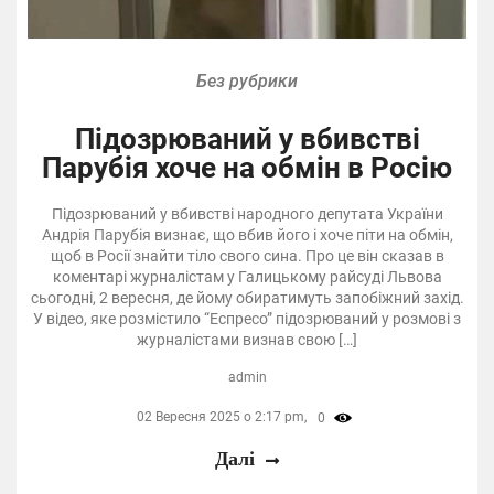
Без рубрики
Підозрюваний у вбивстві
Парубія хоче на обмін в Росію
Підозрюваний у вбивстві народного депутата України
Андрія Парубія визнає, що вбив його і хоче піти на обмін,
щоб в Росії знайти тіло свого сина. Про це він сказав в
коментарі журналістам у Галицькому райсуді Львова
сьогодні, 2 вересня, де йому обиратимуть запобіжний захід.
У відео, яке розмістило “Еспресо” підозрюваний у розмові з
журналістами визнав свою […]
admin
02 Вересня 2025 о 2:17 pm,
0
Далі