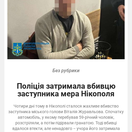
Без рубрики
Поліція затримала вбивцю
заступника мера Нікополя
Чотири дні тому в Нікополі сталося жахливе вбивство
заступника міського голови Віталія Журавльова. Спочатку
автомобіль, у якому перебував 59-річний чоловік,
розстріляли, а потім підірвали гранатою. Тоді вбивці
вдалося втекти, але ненадовго – учора його затримала