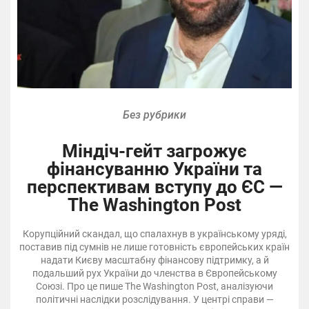
Без рубрики
Міндіч-гейт загрожує
фінансуванню України та
перспективам вступу до ЄС —
The Washington Post
Корупційний скандал, що спалахнув в українському уряді,
поставив під сумнів не лише готовність європейських країн
надати Києву масштабну фінансову підтримку, а й
подальший рух України до членства в Європейському
Союзі. Про це пише The Washington Post, аналізуючи
політичні наслідки розслідування. У центрі справи —