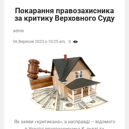
Покарання правозахисника
за критику Верховного Суду
admin
06 Вересня 2023 о 10:25 am,
0
Як заяви «критикана», а насправді – відомого
в Україні правозахисника К. судді та