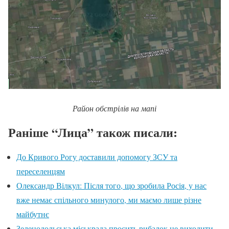
Район обстрілів на мапі
Раніше “Лица” також писали:
До Кривого Рогу доставили допомогу ЗСУ та
переселенцям
Олександр Вілкул: Після того, що зробила Росія, у нас
вже немає спільного минулого, ми маємо лише різне
майбутнє
Зеленодольська міськрада просить рибалок не виходити