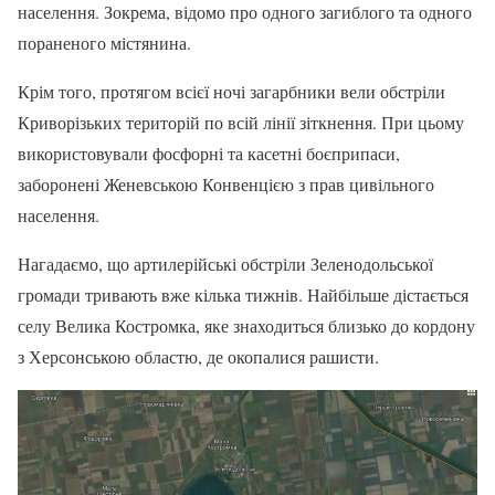
населення. Зокрема, відомо про одного загиблого та одного
пораненого містянина.
Крім того, протягом всієї ночі загарбники вели обстріли
Криворізьких територій по всій лінії зіткнення. При цьому
використовували фосфорні та касетні боєприпаси,
заборонені Женевською Конвенцією з прав цивільного
населення.
Нагадаємо, що артилерійські обстріли Зеленодольської
громади тривають вже кілька тижнів. Найбільше дістається
селу Велика Костромка, яке знаходиться близько до кордону
з Херсонською областю, де окопалися рашисти.