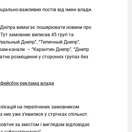
ціально-важливих постів від імені влади.
и Дніпра вимагає поширювати новини про
 Тут замовник виписав 45 груп та
“Реальный Днепр”, “Типичный Днепр”,
грам-канали – “Карантин Днепр”, “Днепр
латне розміщення у сторонніх групах без
лікацій на перелічених замовником
 них уже з’явилися у стрічках спільнот.
овтня за змістом і виглядом відповідає
ка інфраструктура”.