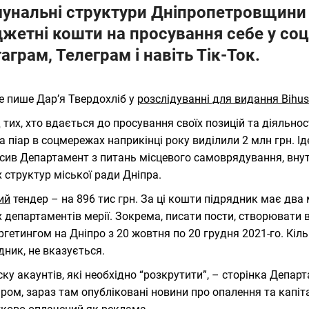
унальні структури Дніпропетровщини
жетні кошти на просування себе у со
таграм, Телеграм і навіть Тік-Ток.
е пише Дар’я Твердохліб у
розслідуванні для видання Bihus
 тих, хто вдається до просування своїх позицій та діяльно
а піар в соцмережах наприкінці року виділили 2 млн грн. Ід
сив Департамент з питань місцевого самоврядування, внут
х структур міської ради Дніпра.
ий
тендер – на 896 тис грн. За ці кошти підрядник має два 
х департаментів мерії. Зокрема, писати пости, створювати 
ргетингом на Дніпро з 20 жовтня по 20 грудня 2021-го. Кіль
дник, не вказується.
ску акаунтів, які необхідно “розкрутити”, – сторінка Депа
ром, зараз там опубліковані новини про опалення та капітал