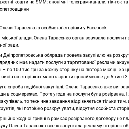
Олени Тарасенко з особистої сторінки у Facebook
 міської влади, Олена Тарасенко організовувала послуги п
ної ради.
 Дніпропетровська облрада провела
закупівлю
на розкрут
ідрядник має надати послуги з таргетованої реклами акаун
і – по 100 тис грн за кожну сторінку на півтора місяці. За ц
сників на сторінках мають зрости щонайменше до 6 тис і 3 
уга спроба подібної закупівлі. Олена Тарасенко вже
виграв
ди в соцмережах. Проте угода на
послуги
була розірвана. 
закупівель, то технічне завдання відрізняється тільки тим
каунтів, які потрібно розкручувати, відсутня особиста ст
фіційно жодної гривні в рамках розірваного договору не пл
уку Олена Тарасенко все ж запускала рекламу сторінок об