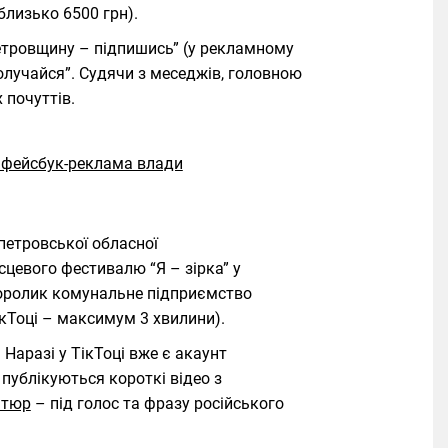
близько 6500 грн).
етровщину – підпишись” (у рекламному
олучайся”. Судячи з меседжів, головною
 почуттів.
петровської обласної
сцевого фестивалю “Я – зірка” у
еоролик комунальне підприємство
ікТоці – максимум 3 хвилини).
 Наразі у ТікТоці вже є акаунт
 публікуються короткі відео з
атюр
– під голос та фразу російського