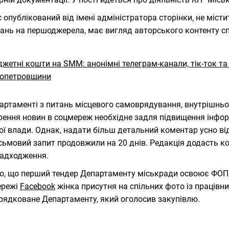
 опублікований від імені адміністратора сторінки, не міс
ань на першоджерела, має вигляд авторського контенту сп
артаменті з питань місцевого самоврядування, внутрішньо
ення новин в соцмереж необхідне задля підвищення інфо
ої влади. Однак, надати більш детальний коментар усно від
сьмовий запит продовжили на 20 днів. Редакція додасть к
надходження.
о, що перший тендер Департаменту міськради освоює ФОП 
ережі
Facebook
жінка присутня на спільних фото із праців
рядковане Департаменту, який оголосив закупівлю.