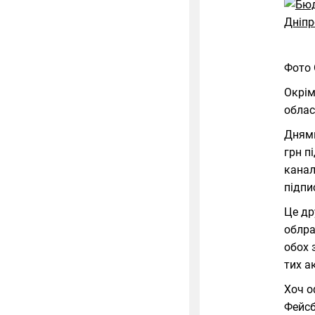
Фото 
Окрім
облас
Днями
грн п
канал
підпи
Це др
облра
обох 
тих а
Хоч о
Фейсб