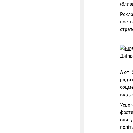
(близ
Рекла
пості
страт
А от 
ради
соцме
відда
Усьог
фести
опиту
політ