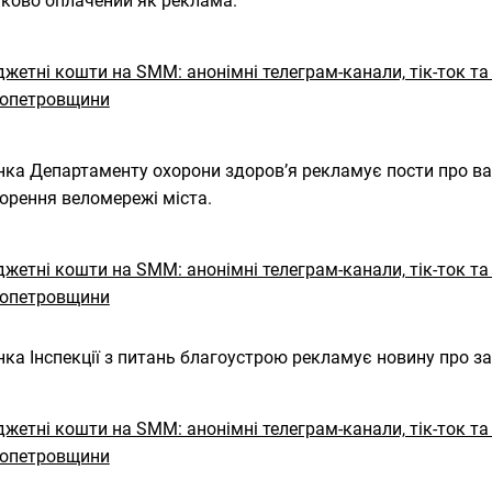
ково оплачений як реклама.
нка Департаменту охорони здоров’я рекламує пости про ва
орення веломережі міста.
нка Інспекції з питань благоустрою рекламує новину про з