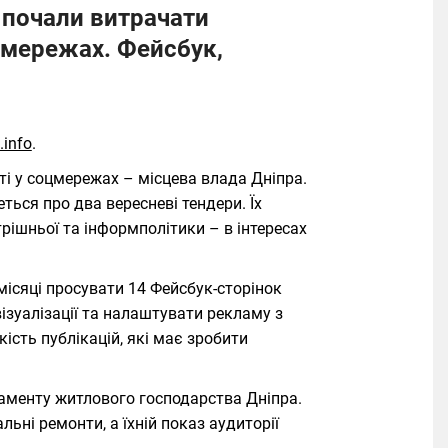
 почали витрачати
цмережах. Фейсбук,
.info
.
сті у соцмережах – місцева влада Дніпра.
еться про два вересневі тендери. Їх
рішньої та інформполітики – в інтересах
місяці просувати 14 Фейсбук-сторінок
візуалізації та налаштувати рекламу з
кість публікацій, які має зробити
ртаменту житлового господарства Дніпра.
ьні ремонти, а їхній показ аудиторії