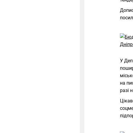
Допис
посил
У Деп
пошир
міськ
на пи
разі 
Цікав
соцм
підпо