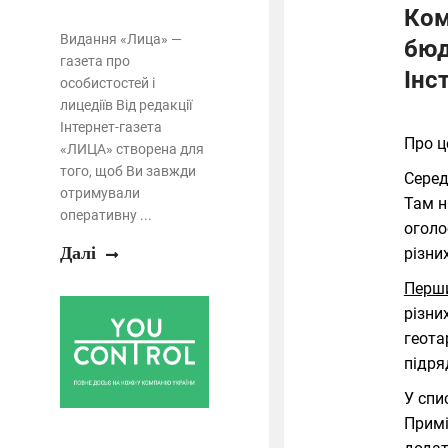
Ком
Видання «Лица» —
бюд
газета про
Інс
особистостей і
лицедіїв Від редакції
Інтернет-газета
Про ц
«ЛИЦА» створена для
того, щоб Ви завжди
Серед
отримували
Там н
оперативну ...
оголо
Далі
різни
Перш
різни
геота
підря
У спи
Примі