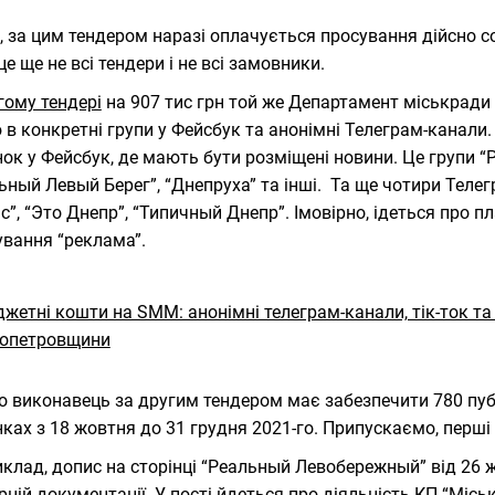
, за цим тендером наразі оплачується просування дійсно со
це ще не всі тендери і не всі замовники.
гому тендері
на 907 тис грн той же Департамент міськрад
 в конкретні групи у Фейсбук та анонімні Телеграм-канали.
нок у Фейсбук, де мають бути розміщені новини. Це групи 
ьный Левый Берег”, “Днепруха” та інші. Та ще чотири Теле
с”, “Это Днепр”, “Типичный Днепр”. Імовірно, ідеться про п
вання “реклама”.
о виконавець за другим тендером має забезпечити 780 пуб
нках з 18 жовтня до 31 грудня 2021-го. Припускаємо, перші з
клад, допис на сторінці “Реальный Левобережный” від 26 ж
рній документації. У пості йдеться про діяльність КП “Місь