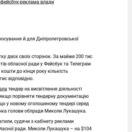
росування й для Дніпропетровської
ку двох своїх сторінок. За майже 200 тис
тів обласної ради у Фейсбук та Телеграм
і кошти до кінця року кількість
тис відповідно.
ала
тендер на висвітлення діяльності
І якщо порівняти тендерну документацію
, що у новому оголошеному тендері серед
орінка голови облради Миколи Лукашука.
атили, судячи з кабінету реклами
ласної ради. Миколи Лукашука – на $104