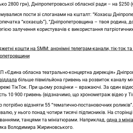
ько 2800 грн), Дніпропетровської обласної ради – на $250 (
мувалися пости зі слоганами на кшталт: “Кохаєш Дніпроп
 опечатка “кохаєшЬ”), “Дніпропетровщина – твоя родина, д
егією залучення користувачів є використання патріотичних
КП «Єдина обласна театрально-концертна дирекція» Дніпро
віддала
більше півмільйона гривень на розвиток каналу мі
режі ТікТок. При цьому розцінки – вражаючі. За один від
сть 10 900 гривень (відзначимо, що хронометраж відео у Т
о потрібно відзняти 55 “тематично-постановочних роликів”.
валю, у нього понад чотири тисячі підписників. На сторінці
ваннями, танцями та мініатюрами. Наприклад,
одна з міні
ика Володимира Жириновського.