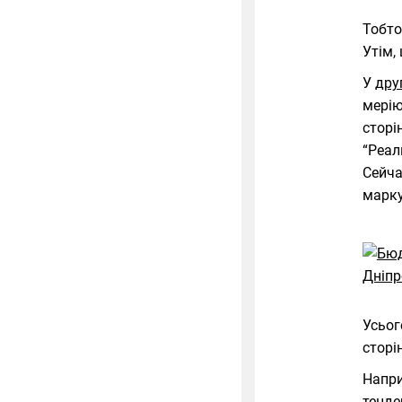
Тобто
Утім, 
У
дру
мерію
сторі
“Реал
Сейча
марку
Усьог
сторі
Напри
тенде