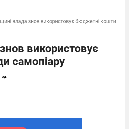
щині влада знов використовує бюджетні кошти
 знов використовує
ди самопіару
0