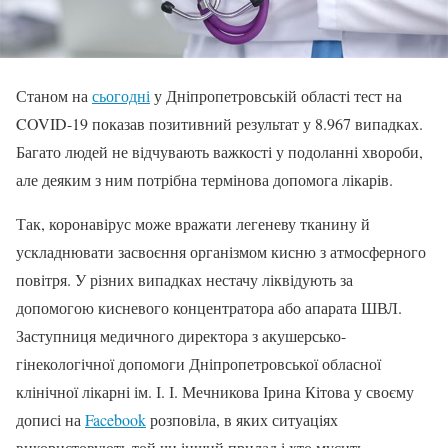
Станом на
сьогодні
у Дніпропетровській області тест на
COVID-19 показав позитивний результат у 8.967 випадках.
Багато людей не відчувають важкості у подоланні хвороби,
але деяким з ним потрібна термінова допомога лікарів.
Так, коронавірус може вражати легеневу тканину й
ускладнювати засвоєння організмом кисню з атмосферного
повітря. У різних випадках нестачу ліквідують за
допомогою кисневого концентратора або апарата ШВЛ.
Заступниця медичного директора з акушерсько-
гінекологічної допомоги Дніпропетровської обласної
клінічної лікарні ім. І. І. Мечникова Ірина Кітова у своєму
дописі на
Facebook
розповіла, в яких ситуаціях
використовують той чи інший прилад і хто мусить