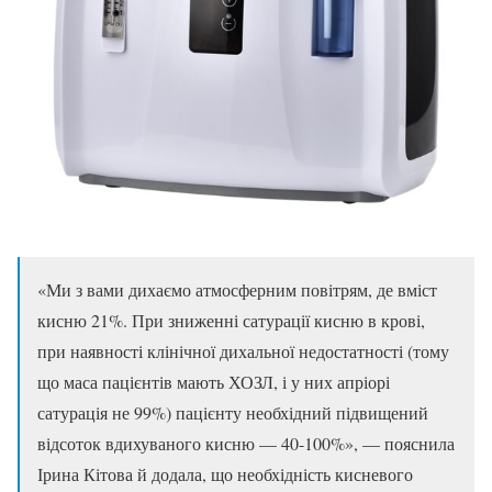
«Ми з вами дихаємо атмосферним повітрям, де вміст
кисню 21%. При зниженні сатурації кисню в крові,
при наявності клінічної дихальної недостатності (тому
що маса пацієнтів мають ХОЗЛ, і у них апріорі
сатурація не 99%) пацієнту необхідний підвищений
відсоток вдихуваного кисню — 40-100%», — пояснила
Ірина Кітова й додала, що необхідність кисневого