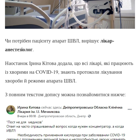
лікар-
Чи потрібен пацієнту апарат ШВЛ, вирішує
анестезіолог
.
Наостанок Ірина Кітова додала, що всі лікарі, які працюють
із хворими на COVID-19, знають протоколи лікування
хвороби й режими апарата ШВЛ.
З повним текстом допису можна познайомитися нижче: