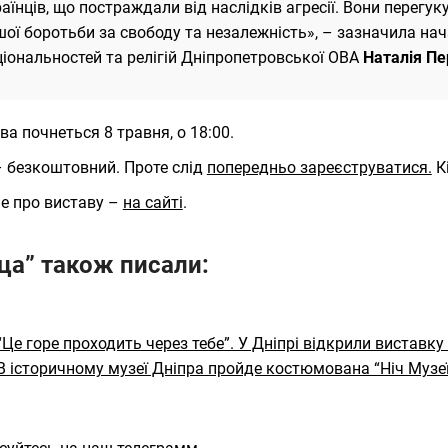
аїнців, що постраждали від наслідків агресії. Вони перегук
ої боротьби за свободу та незалежність», – зазначила нач
іональностей та релігій Дніпропетровської ОВА
Наталія П
ва почнеться 8 травня, о 18:00.
– безкоштовний. Проте слід
попередньо зареєструватися.
К
е про виставу –
на сайті
.
ца” також писали:
“Це горе проходить через тебе”. У Дніпрі відкрили виставку 
В історичному музеї Дніпра пройде костюмована “Ніч Музеї