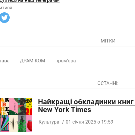
суйтесь на наш телеграмм
итися:
МІТКИ
тава
ДРАМіКОМ
прем’єра
ОСТАННІ:
Найкращі обкладинки книг 
New York Times
Культура
/
01 січня 2025 о 19:59