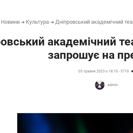
Новини
Культура
Дніпровський академічний теа
➜
➜
➜
овський академічний теа
запрошує на пр
05 травня 2023 о 18:10 - 5710
admin