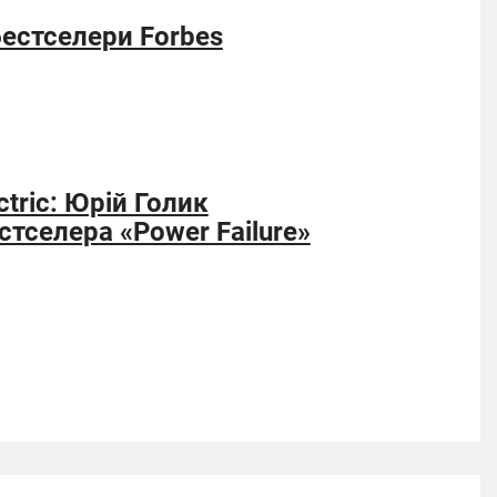
бестселери Forbes
ctric: Юрій Голик
тселера «Power Failure»