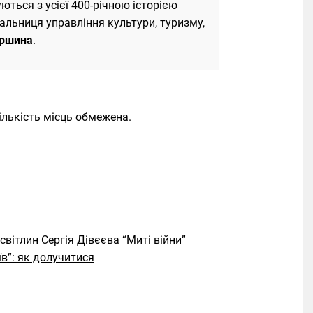
уються з усієї 400-річною історією
альниця управління культури, туризму,
ершина
.
ількість місць обмежена.
світлин Сергія Дівєєва “Миті війни”
в”: як долучитися