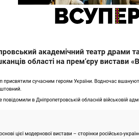
провський академічний театр драми та
канців області на прем’єру вистави «
п присвятили сучасним героям України. Водночас вшанують й
штовний.
е повідомили в Дніпропетровській обласній військовій адмі
основі цієї модернової вистави – сторінки російсько-українс