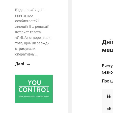
Видання «Лица» —
газета про
особистостей і
лицедіїв Від редакції
Інтернет-газета
«ЛИЦА» створена для
Дні
того, щоб Ви завжди
меш
отримували
оперативну ...
Далі
Висту
безко
Про ц
«В 