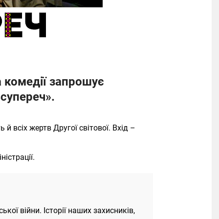
 комедії запрошує
Всупереч».
 всіх жертв Другої світової. Вхід –
ністрації.
ької війни. Історії наших захисників,