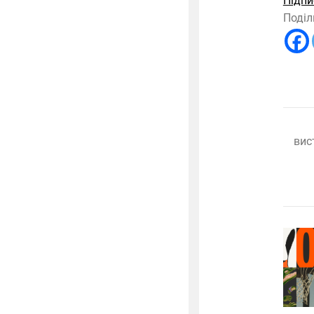
Підпи
Поділ
вис