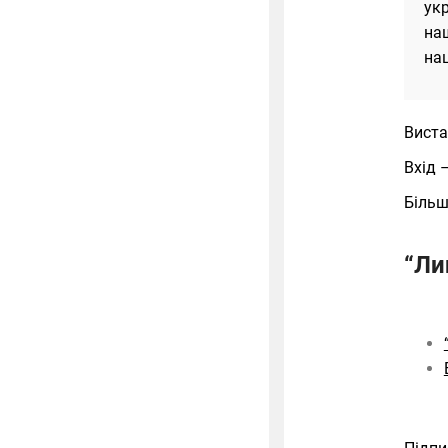
укр
наш
нац
Виста
Вхід 
Більш
“Ли