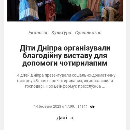
Екологія
Культура
Суспільство
Діти Дніпра організували
благодійну виставу для
допомоги чотирилапим
14 дітей Дніпра презентували соціально-драматичну
виставу «Зграя» про чотирилапих, яких залишили
господарі. Про це інформує пресслужба ...
14 березня 2023 о 17:00,
12192
Далі