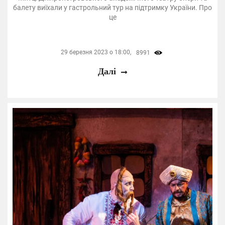
балету виїхали у гастрольний тур на підтримку України. Про
це
29 березня 2023 о 18:00,
8991
Далі