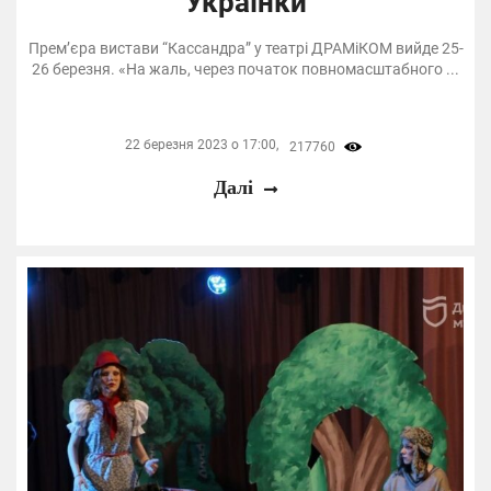
Українки
Прем’єра вистави “Кассандра” у театрі ДРАМіКОМ вийде 25-
26 березня. «На жаль, через початок повномасштабного ...
22 березня 2023 о 17:00,
217760
Далі